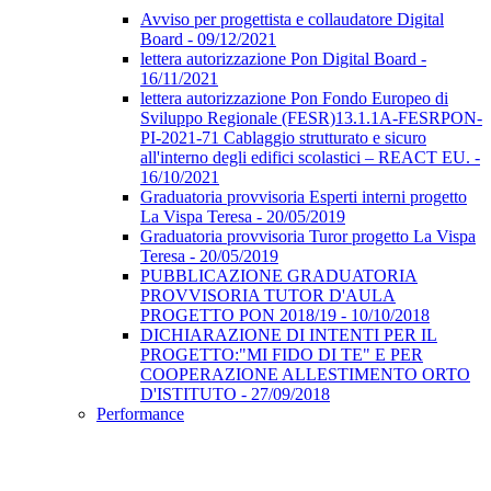
Avviso per progettista e collaudatore Digital
Board - 09/12/2021
lettera autorizzazione Pon Digital Board -
16/11/2021
lettera autorizzazione Pon Fondo Europeo di
Sviluppo Regionale (FESR)13.1.1A-FESRPON-
PI-2021-71 Cablaggio strutturato e sicuro
all'interno degli edifici scolastici – REACT EU. -
16/10/2021
Graduatoria provvisoria Esperti interni progetto
La Vispa Teresa - 20/05/2019
Graduatoria provvisoria Turor progetto La Vispa
Teresa - 20/05/2019
PUBBLICAZIONE GRADUATORIA
PROVVISORIA TUTOR D'AULA
PROGETTO PON 2018/19 - 10/10/2018
DICHIARAZIONE DI INTENTI PER IL
PROGETTO:"MI FIDO DI TE" E PER
COOPERAZIONE ALLESTIMENTO ORTO
D'ISTITUTO - 27/09/2018
Performance