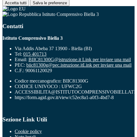
Accetta tutti
Salva le preferenze
Istituto Comprensivo Biella 3
Contatti
Istituto Comprensivo Biella 3
Via Addis Abeba 37 13900 - Biella (BI)
Tel:
015 401713
Email:
BIIC81300G@istruzione.it
Link per inviare una mail
PEC:
biic81300g@pec.istruzione.it
Link per inviare una mail
C.F.: 90061120029
Codice meccanografico: BIIC81300G
CODICE UNIVOCO : UFWC2G
ACCESSIBILITA@ISTITUTOCOMPRENSIVOBIELLATR
https://form.agid.gov.it/view/c52ec8a1-a0f3-4bd7-8
Sezione Link Utili
Cookie policy
Note legali