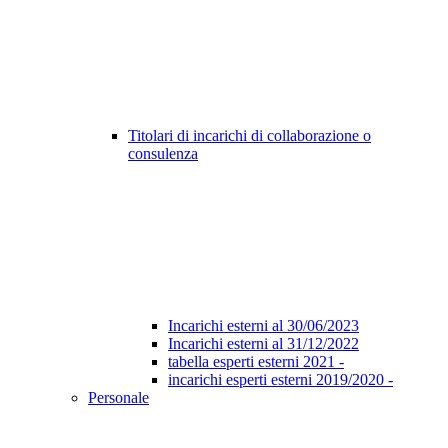
Titolari di incarichi di collaborazione o
consulenza
Incarichi esterni al 30/06/2023
Incarichi esterni al 31/12/2022
tabella esperti esterni 2021 -
incarichi esperti esterni 2019/2020 -
Personale