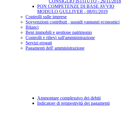
CONSIGLIO ISTITUTO - 26/11/2018
PON COMPETENZE DI BASE AVVIO
MODULO GULLIVER - 08/01/2019
Controlli sulle imprese
Sovvenzioni contributi , sussidi vantaggi economici
Bilanci
Beni immobili e gestione patrimonio
Controlli e rilievi sull'amministrazione
Servizi erogati
Pagamenti dell' amministrazione
Ammontare complessivo dei debiti
Indicatore di tempestività dei pagamenti