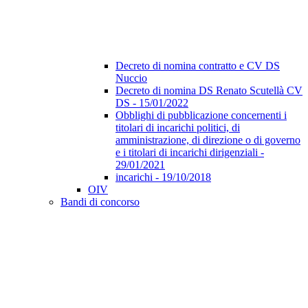
Decreto di nomina contratto e CV DS
Nuccio
Decreto di nomina DS Renato Scutellà CV
DS - 15/01/2022
Obblighi di pubblicazione concernenti i
titolari di incarichi politici, di
amministrazione, di direzione o di governo
e i titolari di incarichi dirigenziali -
29/01/2021
incarichi - 19/10/2018
OIV
Bandi di concorso