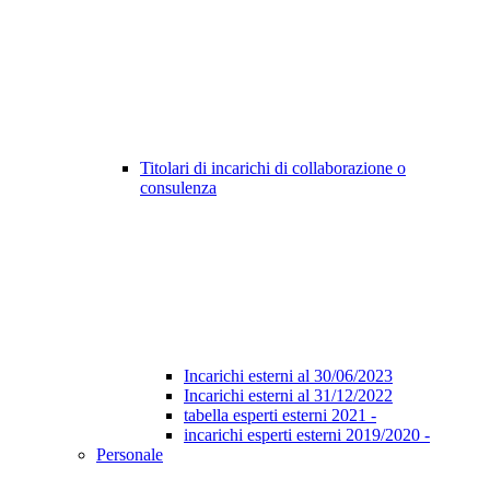
Titolari di incarichi di collaborazione o
consulenza
Incarichi esterni al 30/06/2023
Incarichi esterni al 31/12/2022
tabella esperti esterni 2021 -
incarichi esperti esterni 2019/2020 -
Personale