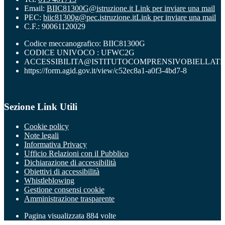
Email:
BIIC81300G@istruzione.it
Link per inviare una mail
PEC:
biic81300g@pec.istruzione.it
Link per inviare una mail
C.F.: 90061120029
Codice meccanografico: BIIC81300G
CODICE UNIVOCO : UFWC2G
ACCESSIBILITA@ISTITUTOCOMPRENSIVOBIELLATR
https://form.agid.gov.it/view/c52ec8a1-a0f3-4bd7-8
Sezione Link Utili
Cookie policy
Note legali
Informativa Privacy
Ufficio Relazioni con il Pubblico
Dichiarazione di accessibilità
Obiettivi di accessibilità
Whistleblowing
Gestione consensi cookie
Amministrazione trasparente
Pagina visualizzata
884
volte