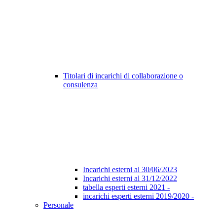
Titolari di incarichi di collaborazione o
consulenza
Incarichi esterni al 30/06/2023
Incarichi esterni al 31/12/2022
tabella esperti esterni 2021 -
incarichi esperti esterni 2019/2020 -
Personale