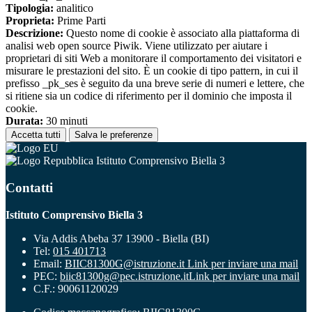
Tipologia:
analitico
Proprieta:
Prime Parti
Descrizione:
Questo nome di cookie è associato alla piattaforma di
analisi web open source Piwik. Viene utilizzato per aiutare i
proprietari di siti Web a monitorare il comportamento dei visitatori e
misurare le prestazioni del sito. È un cookie di tipo pattern, in cui il
prefisso _pk_ses è seguito da una breve serie di numeri e lettere, che
si ritiene sia un codice di riferimento per il dominio che imposta il
cookie.
Durata:
30 minuti
Accetta tutti
Salva le preferenze
Istituto Comprensivo Biella 3
Contatti
Istituto Comprensivo Biella 3
Via Addis Abeba 37 13900 - Biella (BI)
Tel:
015 401713
Email:
BIIC81300G@istruzione.it
Link per inviare una mail
PEC:
biic81300g@pec.istruzione.it
Link per inviare una mail
C.F.: 90061120029