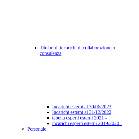
Titolari di incarichi di collaborazione o
consulenza
Incarichi esterni al 30/06/2023
Incarichi esterni al 31/12/2022
tabella esperti esterni 2021 -
incarichi esperti esterni 2019/2020 -
Personale