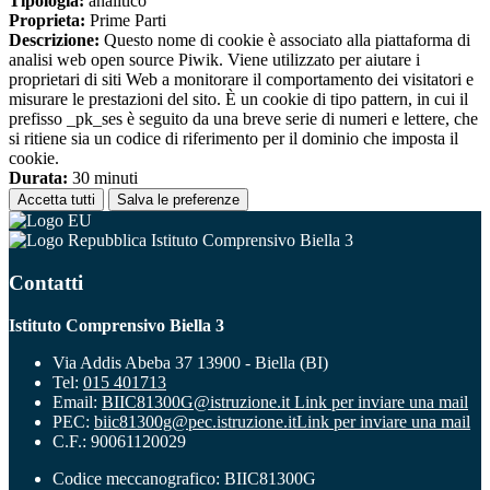
Tipologia:
analitico
Proprieta:
Prime Parti
Descrizione:
Questo nome di cookie è associato alla piattaforma di
analisi web open source Piwik. Viene utilizzato per aiutare i
proprietari di siti Web a monitorare il comportamento dei visitatori e
misurare le prestazioni del sito. È un cookie di tipo pattern, in cui il
prefisso _pk_ses è seguito da una breve serie di numeri e lettere, che
si ritiene sia un codice di riferimento per il dominio che imposta il
cookie.
Durata:
30 minuti
Accetta tutti
Salva le preferenze
Istituto Comprensivo Biella 3
Contatti
Istituto Comprensivo Biella 3
Via Addis Abeba 37 13900 - Biella (BI)
Tel:
015 401713
Email:
BIIC81300G@istruzione.it
Link per inviare una mail
PEC:
biic81300g@pec.istruzione.it
Link per inviare una mail
C.F.: 90061120029
Codice meccanografico: BIIC81300G