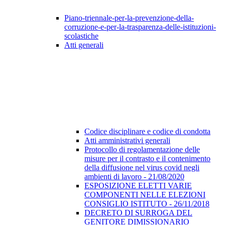
Piano-triennale-per-la-prevenzione-della-
corruzione-e-per-la-trasparenza-delle-istituzioni-
scolastiche
Atti generali
Codice disciplinare e codice di condotta
Atti amministrativi generali
Protocollo di regolamentazione delle
misure per il contrasto e il contenimento
della diffusione nel virus covid negli
ambienti di lavoro - 21/08/2020
ESPOSIZIONE ELETTI VARIE
COMPONENTI NELLE ELEZIONI
CONSIGLIO ISTITUTO - 26/11/2018
DECRETO DI SURROGA DEL
GENITORE DIMISSIONARIO