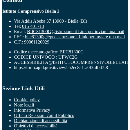
Istituto Comprensivo Biella 3
Via Addis Abeba 37 13900 - Biella (BI)
Tel:
015 401713
Email:
BIIC81300G@istruzione.it
Link per inviare una mail
PEC:
biic81300g@pec.istruzione.it
Link per inviare una mail
C.F.: 90061120029
Codice meccanografico: BIIC81300G
CODICE UNIVOCO : UFWC2G
ACCESSIBILITA@ISTITUTOCOMPRENSIVOBIELLATR
https://form.agid.gov.it/view/c52ec8a1-a0f3-4bd7-8
Sezione Link Utili
Cookie policy
Note legali
Informativa Privacy
Ufficio Relazioni con il Pubblico
Dichiarazione di accessibilità
Obiettivi di accessibilità