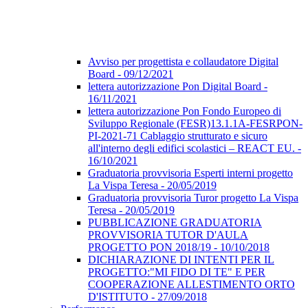
Avviso per progettista e collaudatore Digital
Board - 09/12/2021
lettera autorizzazione Pon Digital Board -
16/11/2021
lettera autorizzazione Pon Fondo Europeo di
Sviluppo Regionale (FESR)13.1.1A-FESRPON-
PI-2021-71 Cablaggio strutturato e sicuro
all'interno degli edifici scolastici – REACT EU. -
16/10/2021
Graduatoria provvisoria Esperti interni progetto
La Vispa Teresa - 20/05/2019
Graduatoria provvisoria Turor progetto La Vispa
Teresa - 20/05/2019
PUBBLICAZIONE GRADUATORIA
PROVVISORIA TUTOR D'AULA
PROGETTO PON 2018/19 - 10/10/2018
DICHIARAZIONE DI INTENTI PER IL
PROGETTO:"MI FIDO DI TE" E PER
COOPERAZIONE ALLESTIMENTO ORTO
D'ISTITUTO - 27/09/2018