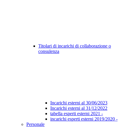
Titolari di incarichi di collaborazione o
consulenza
Incarichi esterni al 30/06/2023
Incarichi esterni al 31/12/2022
tabella esperti esterni 2021 -
incarichi esperti esterni 2019/2020 -
Personale