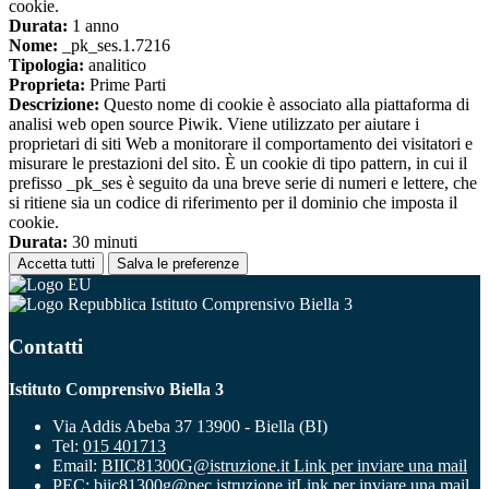
cookie.
Durata:
1 anno
Nome:
_pk_ses.1.7216
Tipologia:
analitico
Proprieta:
Prime Parti
Descrizione:
Questo nome di cookie è associato alla piattaforma di
analisi web open source Piwik. Viene utilizzato per aiutare i
proprietari di siti Web a monitorare il comportamento dei visitatori e
misurare le prestazioni del sito. È un cookie di tipo pattern, in cui il
prefisso _pk_ses è seguito da una breve serie di numeri e lettere, che
si ritiene sia un codice di riferimento per il dominio che imposta il
cookie.
Durata:
30 minuti
Accetta tutti
Salva le preferenze
Istituto Comprensivo Biella 3
Contatti
Istituto Comprensivo Biella 3
Via Addis Abeba 37 13900 - Biella (BI)
Tel:
015 401713
Email:
BIIC81300G@istruzione.it
Link per inviare una mail
PEC:
biic81300g@pec.istruzione.it
Link per inviare una mail