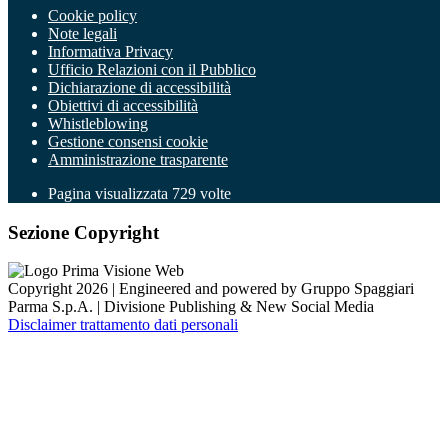
Cookie policy
Note legali
Informativa Privacy
Ufficio Relazioni con il Pubblico
Dichiarazione di accessibilità
Obiettivi di accessibilità
Whistleblowing
Gestione consensi cookie
Amministrazione trasparente
Pagina visualizzata
729
volte
Sezione Copyright
Copyright 2026 | Engineered and powered by Gruppo Spaggiari
Parma S.p.A. | Divisione Publishing & New Social Media
Disclaimer trattamento dati personali