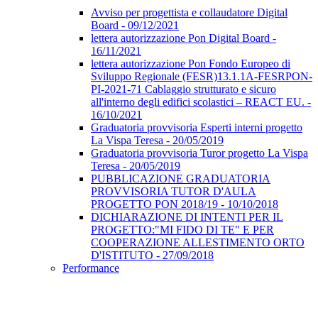
Avviso per progettista e collaudatore Digital
Board - 09/12/2021
lettera autorizzazione Pon Digital Board -
16/11/2021
lettera autorizzazione Pon Fondo Europeo di
Sviluppo Regionale (FESR)13.1.1A-FESRPON-
PI-2021-71 Cablaggio strutturato e sicuro
all'interno degli edifici scolastici – REACT EU. -
16/10/2021
Graduatoria provvisoria Esperti interni progetto
La Vispa Teresa - 20/05/2019
Graduatoria provvisoria Turor progetto La Vispa
Teresa - 20/05/2019
PUBBLICAZIONE GRADUATORIA
PROVVISORIA TUTOR D'AULA
PROGETTO PON 2018/19 - 10/10/2018
DICHIARAZIONE DI INTENTI PER IL
PROGETTO:"MI FIDO DI TE" E PER
COOPERAZIONE ALLESTIMENTO ORTO
D'ISTITUTO - 27/09/2018
Performance