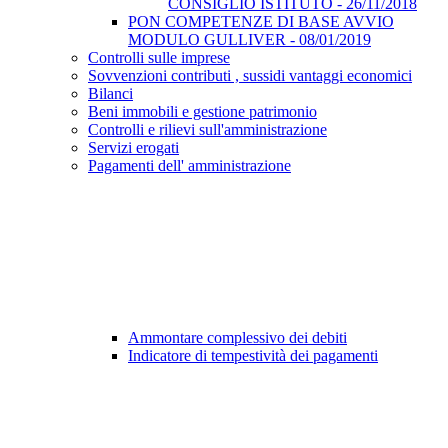
CONSIGLIO ISTITUTO - 26/11/2018
PON COMPETENZE DI BASE AVVIO
MODULO GULLIVER - 08/01/2019
Controlli sulle imprese
Sovvenzioni contributi , sussidi vantaggi economici
Bilanci
Beni immobili e gestione patrimonio
Controlli e rilievi sull'amministrazione
Servizi erogati
Pagamenti dell' amministrazione
Ammontare complessivo dei debiti
Indicatore di tempestività dei pagamenti