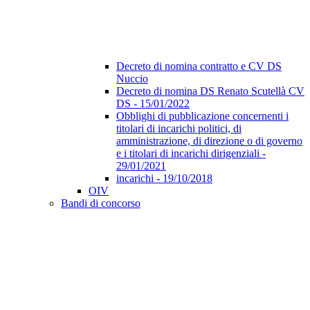
Decreto di nomina contratto e CV DS
Nuccio
Decreto di nomina DS Renato Scutellà CV
DS - 15/01/2022
Obblighi di pubblicazione concernenti i
titolari di incarichi politici, di
amministrazione, di direzione o di governo
e i titolari di incarichi dirigenziali -
29/01/2021
incarichi - 19/10/2018
OIV
Bandi di concorso