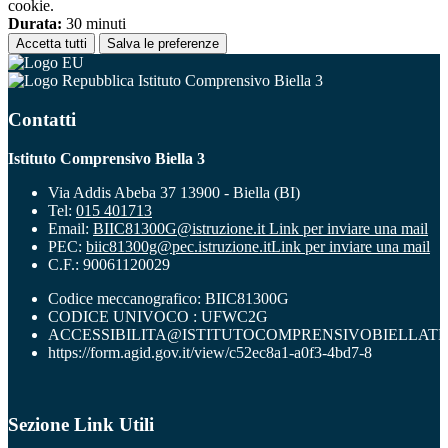
cookie.
Durata:
30 minuti
Accetta tutti
Salva le preferenze
Istituto Comprensivo Biella 3
Contatti
Istituto Comprensivo Biella 3
Via Addis Abeba 37 13900 - Biella (BI)
Tel:
015 401713
Email:
BIIC81300G@istruzione.it
Link per inviare una mail
PEC:
biic81300g@pec.istruzione.it
Link per inviare una mail
C.F.: 90061120029
Codice meccanografico: BIIC81300G
CODICE UNIVOCO : UFWC2G
ACCESSIBILITA@ISTITUTOCOMPRENSIVOBIELLATR
https://form.agid.gov.it/view/c52ec8a1-a0f3-4bd7-8
Sezione Link Utili