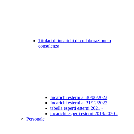
Titolari di incarichi di collaborazione o
consulenza
Incarichi esterni al 30/06/2023
Incarichi esterni al 31/12/2022
tabella esperti esterni 2021 -
incarichi esperti esterni 2019/2020 -
Personale