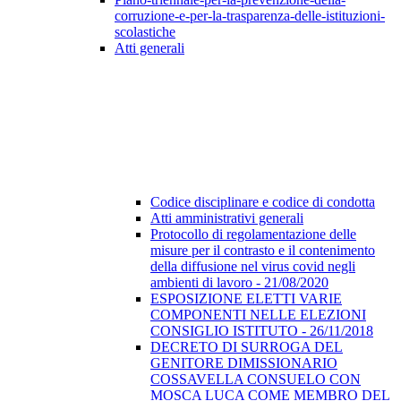
corruzione-e-per-la-trasparenza-delle-istituzioni-
scolastiche
Atti generali
Codice disciplinare e codice di condotta
Atti amministrativi generali
Protocollo di regolamentazione delle
misure per il contrasto e il contenimento
della diffusione nel virus covid negli
ambienti di lavoro - 21/08/2020
ESPOSIZIONE ELETTI VARIE
COMPONENTI NELLE ELEZIONI
CONSIGLIO ISTITUTO - 26/11/2018
DECRETO DI SURROGA DEL
GENITORE DIMISSIONARIO
COSSAVELLA CONSUELO CON
MOSCA LUCA COME MEMBRO DEL