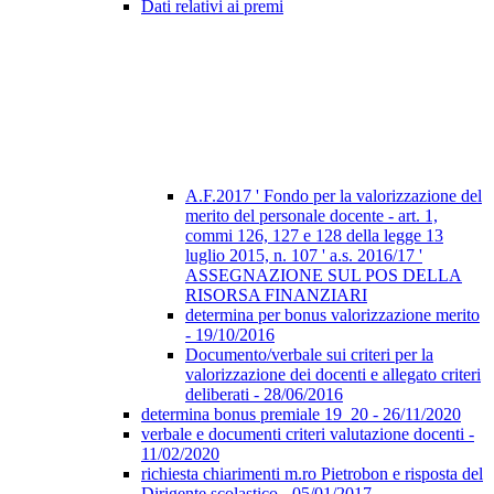
Dati relativi ai premi
A.F.2017 ' Fondo per la valorizzazione del
merito del personale docente - art. 1,
commi 126, 127 e 128 della legge 13
luglio 2015, n. 107 ' a.s. 2016/17 '
ASSEGNAZIONE SUL POS DELLA
RISORSA FINANZIARI
determina per bonus valorizzazione merito
- 19/10/2016
Documento/verbale sui criteri per la
valorizzazione dei docenti e allegato criteri
deliberati - 28/06/2016
determina bonus premiale 19_20 - 26/11/2020
verbale e documenti criteri valutazione docenti -
11/02/2020
richiesta chiarimenti m.ro Pietrobon e risposta del
Dirigente scolastico - 05/01/2017