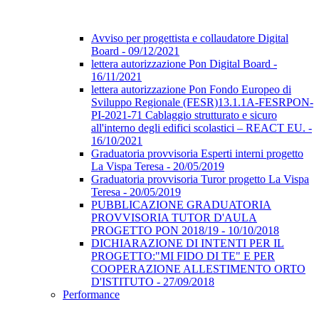
Avviso per progettista e collaudatore Digital
Board - 09/12/2021
lettera autorizzazione Pon Digital Board -
16/11/2021
lettera autorizzazione Pon Fondo Europeo di
Sviluppo Regionale (FESR)13.1.1A-FESRPON-
PI-2021-71 Cablaggio strutturato e sicuro
all'interno degli edifici scolastici – REACT EU. -
16/10/2021
Graduatoria provvisoria Esperti interni progetto
La Vispa Teresa - 20/05/2019
Graduatoria provvisoria Turor progetto La Vispa
Teresa - 20/05/2019
PUBBLICAZIONE GRADUATORIA
PROVVISORIA TUTOR D'AULA
PROGETTO PON 2018/19 - 10/10/2018
DICHIARAZIONE DI INTENTI PER IL
PROGETTO:"MI FIDO DI TE" E PER
COOPERAZIONE ALLESTIMENTO ORTO
D'ISTITUTO - 27/09/2018
Performance