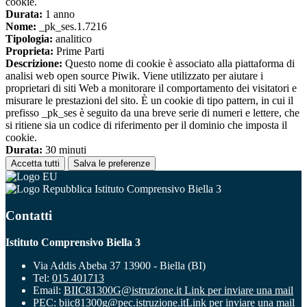
cookie.
Durata:
1 anno
Nome:
_pk_ses.1.7216
Tipologia:
analitico
Proprieta:
Prime Parti
Descrizione:
Questo nome di cookie è associato alla piattaforma di
analisi web open source Piwik. Viene utilizzato per aiutare i
proprietari di siti Web a monitorare il comportamento dei visitatori e
misurare le prestazioni del sito. È un cookie di tipo pattern, in cui il
prefisso _pk_ses è seguito da una breve serie di numeri e lettere, che
si ritiene sia un codice di riferimento per il dominio che imposta il
cookie.
Durata:
30 minuti
Accetta tutti
Salva le preferenze
Istituto Comprensivo Biella 3
Contatti
Istituto Comprensivo Biella 3
Via Addis Abeba 37 13900 - Biella (BI)
Tel:
015 401713
Email:
BIIC81300G@istruzione.it
Link per inviare una mail
PEC:
biic81300g@pec.istruzione.it
Link per inviare una mail