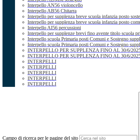
Interpello AN56 violoncello
Interpello AB56 Chitarra
Interpello per supplenza breve scuola infanzia posto sost
Interpello per supplenza breve scuola infanzia posto co
Interpello AI56 percussioni
Interpello per supplenze brevi fino avente titolo scuola 
Interpello scuola Primaria posti Comuni e Sostegno supp
Interpello scuola Primaria posti Comuni e Sostegno supple
INTERPELLO PER SUPPLENZA FINO AL 30/6/20
INTERPELLO PER SUPPLENZA FINO AL 30/6/20
INTERPELLI
INTERPELLI
INTERPELLI
INTERPELLI
INTERPELLI
Campo di ricerca per le pagine del sito