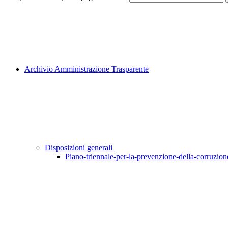
Archivio Amministrazione Trasparente
Disposizioni generali
Piano-triennale-per-la-prevenzione-della-corruzione