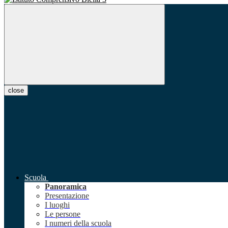
close
Scuola
Panoramica
Presentazione
I luoghi
Le persone
I numeri della scuola