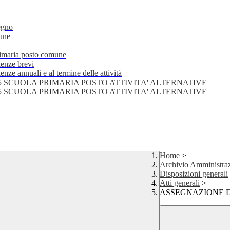
egno
mune
primaria posto comune
lenze brevi
nze annuali e al termine delle attività
25 SCUOLA PRIMARIA POSTO ATTIVITA' ALTERNATIVE
25 SCUOLA PRIMARIA POSTO ATTIVITA' ALTERNATIVE
Home
>
Archivio Amministraz
Disposizioni generali
Atti generali
>
ASSEGNAZIONE DOC