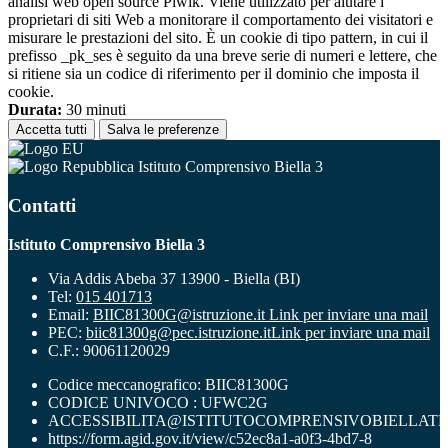
analisi web open source Piwik. Viene utilizzato per aiutare i
proprietari di siti Web a monitorare il comportamento dei visitatori e
misurare le prestazioni del sito. È un cookie di tipo pattern, in cui il
prefisso _pk_ses è seguito da una breve serie di numeri e lettere, che
si ritiene sia un codice di riferimento per il dominio che imposta il
cookie.
Durata:
30 minuti
Accetta tutti
Salva le preferenze
Istituto Comprensivo Biella 3
Contatti
Istituto Comprensivo Biella 3
Via Addis Abeba 37 13900 - Biella (BI)
Tel:
015 401713
Email:
BIIC81300G@istruzione.it
Link per inviare una mail
PEC:
biic81300g@pec.istruzione.it
Link per inviare una mail
C.F.: 90061120029
Codice meccanografico: BIIC81300G
CODICE UNIVOCO : UFWC2G
ACCESSIBILITA@ISTITUTOCOMPRENSIVOBIELLATR
https://form.agid.gov.it/view/c52ec8a1-a0f3-4bd7-8