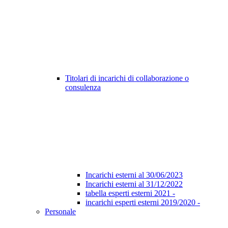
Titolari di incarichi di collaborazione o
consulenza
Incarichi esterni al 30/06/2023
Incarichi esterni al 31/12/2022
tabella esperti esterni 2021 -
incarichi esperti esterni 2019/2020 -
Personale