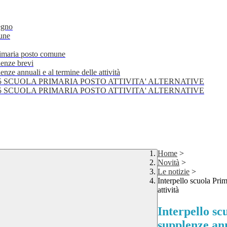
egno
mune
primaria posto comune
lenze brevi
nze annuali e al termine delle attività
25 SCUOLA PRIMARIA POSTO ATTIVITA' ALTERNATIVE
25 SCUOLA PRIMARIA POSTO ATTIVITA' ALTERNATIVE
Home
>
Novità
>
Le notizie
>
Interpello scuola Pri
attività
Interpello s
supplenze ann