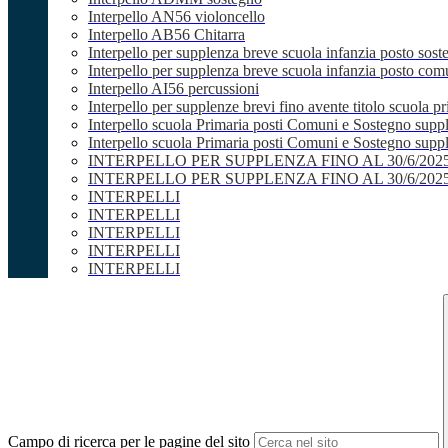
Interpello AN56 violoncello
Interpello AB56 Chitarra
Interpello per supplenza breve scuola infanzia posto sost
Interpello per supplenza breve scuola infanzia posto co
Interpello AI56 percussioni
Interpello per supplenze brevi fino avente titolo scuola 
Interpello scuola Primaria posti Comuni e Sostegno supp
Interpello scuola Primaria posti Comuni e Sostegno supple
INTERPELLO PER SUPPLENZA FINO AL 30/6/20
INTERPELLO PER SUPPLENZA FINO AL 30/6/20
INTERPELLI
INTERPELLI
INTERPELLI
INTERPELLI
INTERPELLI
Campo di ricerca per le pagine del sito