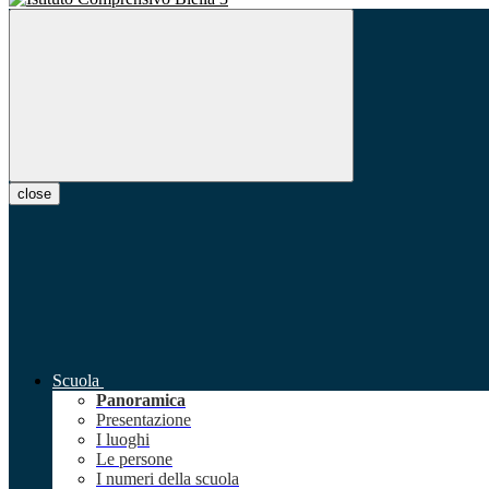
close
Scuola
Panoramica
Presentazione
I luoghi
Le persone
I numeri della scuola