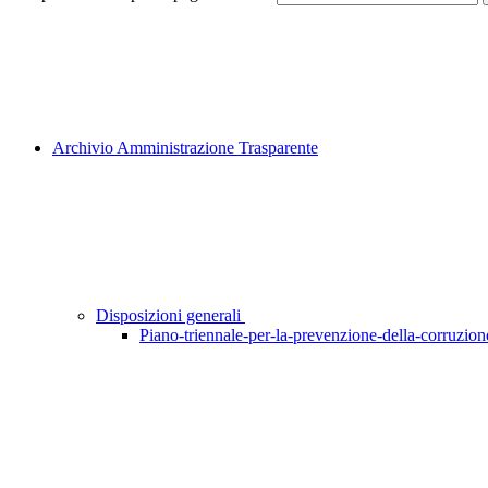
Archivio Amministrazione Trasparente
Disposizioni generali
Piano-triennale-per-la-prevenzione-della-corruzione