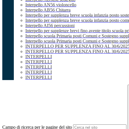
Interpello AN56 violoncello
Interpello AB56 Chitarra
Interpello per supplenza breve scuola infanzia posto sost
Interpello per supplenza breve scuola infanzia posto co
Interpello AI56 percussioni
Interpello per supplenze brevi fino avente titolo scuola 
Interpello scuola Primaria posti Comuni e Sostegno supp
Interpello scuola Primaria posti Comuni e Sostegno supple
INTERPELLO PER SUPPLENZA FINO AL 30/6/20
INTERPELLO PER SUPPLENZA FINO AL 30/6/20
INTERPELLI
INTERPELLI
INTERPELLI
INTERPELLI
INTERPELLI
Campo di ricerca per le pagine del sito