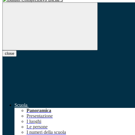
close
Scuola
Panoramica
Presentazione
I luoghi
Le persone
I numeri della scuola