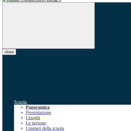
close
Scuola
Panoramica
Presentazione
I luoghi
Le persone
I numeri della scuola