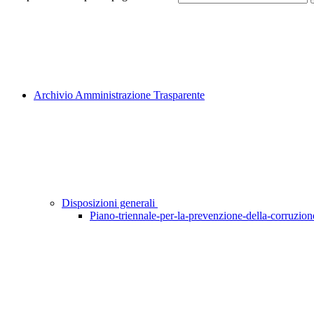
Archivio Amministrazione Trasparente
Disposizioni generali
Piano-triennale-per-la-prevenzione-della-corruzione