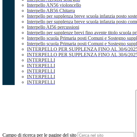
Interpello AN56 violoncello
Interpello AB56 Chitarra
Interpello per supplenza breve scuola infanzia posto sost
Interpello per supplenza breve scuola infanzia posto co
Interpello AI56 percussioni
Interpello per supplenze brevi fino avente titolo scuola 
Interpello scuola Primaria posti Comuni e Sostegno supp
Interpello scuola Primaria posti Comuni e Sostegno supple
INTERPELLO PER SUPPLENZA FINO AL 30/6/20
INTERPELLO PER SUPPLENZA FINO AL 30/6/20
INTERPELLI
INTERPELLI
INTERPELLI
INTERPELLI
INTERPELLI
Campo di ricerca per le pagine del sito