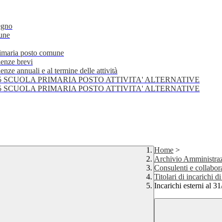
egno
mune
primaria posto comune
lenze brevi
nze annuali e al termine delle attività
25 SCUOLA PRIMARIA POSTO ATTIVITA' ALTERNATIVE
25 SCUOLA PRIMARIA POSTO ATTIVITA' ALTERNATIVE
Home
>
Archivio Amministraz
Consulenti e collabor
Titolari di incarichi 
Incarichi esterni al 3