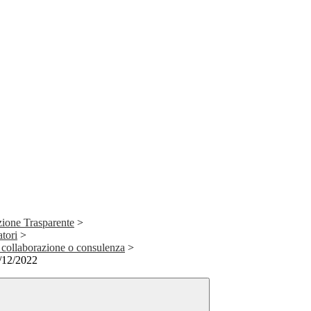
ione Trasparente
>
atori
>
di collaborazione o consulenza
>
1/12/2022