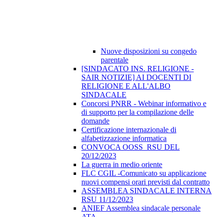
Nuove disposizioni su congedo
parentale
[SINDACATO INS. RELIGIONE -
SAIR NOTIZIE] AI DOCENTI DI
RELIGIONE E ALL'ALBO
SINDACALE
Concorsi PNRR - Webinar informativo e
di supporto per la compilazione delle
domande
Certificazione internazionale di
alfabetizzazione informatica
CONVOCA OOSS_RSU DEL
20/12/2023
La guerra in medio oriente
FLC CGIL -Comunicato su applicazione
nuovi compensi orari previsti dal contratto
ASSEMBLEA SINDACALE INTERNA
RSU 11/12/2023
ANIEF Assemblea sindacale personale
ATA