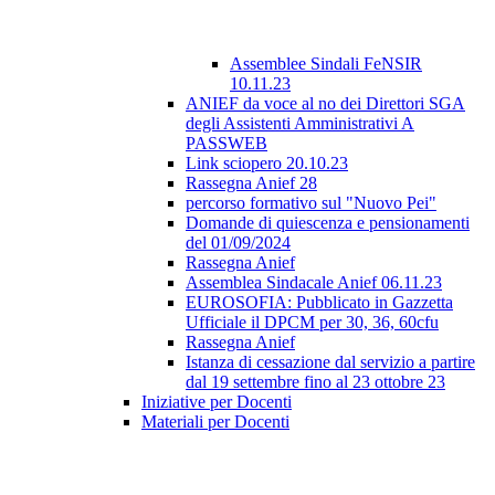
Assemblee Sindali FeNSIR
10.11.23
ANIEF da voce al no dei Direttori SGA
degli Assistenti Amministrativi A
PASSWEB
Link sciopero 20.10.23
Rassegna Anief 28
percorso formativo sul "Nuovo Pei"
Domande di quiescenza e pensionamenti
del 01/09/2024
Rassegna Anief
Assemblea Sindacale Anief 06.11.23
EUROSOFIA: Pubblicato in Gazzetta
Ufficiale il DPCM per 30, 36, 60cfu
Rassegna Anief
Istanza di cessazione dal servizio a partire
dal 19 settembre fino al 23 ottobre 23
Iniziative per Docenti
Materiali per Docenti