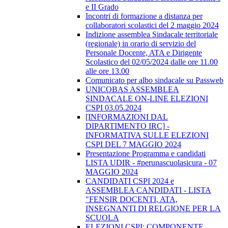
e II Grado
Incontri di formazione a distanza per
collaboratori scolastici del 2 maggio 2024
Indizione assemblea Sindacale territoriale
(regionale) in orario di servizio del
Personale Docente, ATA e Dirigente
Scolastico del 02/05/2024 dalle ore 11.00
alle ore 13.00
Comunicato per albo sindacale su Passweb
UNICOBAS ASSEMBLEA
SINDACALE ON-LINE ELEZIONI
CSPI 03.05.2024
[INFORMAZIONI DAL
DIPARTIMENTO IRC] -
INFORMATIVA SULLE ELEZIONI
CSPI DEL 7 MAGGIO 2024
Presentazione Programma e candidati
LISTA UDIR - #perunascuolasicura - 07
MAGGIO 2024
CANDIDATI CSPI 2024 e
ASSEMBLEA CANDIDATI - LISTA
"FENSIR DOCENTI, ATA,
INSEGNANTI DI RELGIONE PER LA
SCUOLA
ELEZIONI CSPI: COMPONENTE