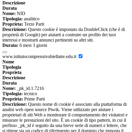
Descrizione
Durata
Nome:
NID
Tipologia:
analitico
Proprieta:
Terze Parti
Descrizione:
Questo cookie è impostato da DoubleClick (che è di
proprietà di Google) per aiutarti a costruire un profilo dei tuoi
interessi e mostrarti annunci pertinenti su altri siti.
Durata:
6 mesi 3 giorni
www.istitutocomprensivobiellatre.edu.it
Nome
Tipologia
Proprieta
Descrizione
Durata
Nome:
_pk_id.1.7216
Tipologia:
tecnico
Proprieta:
Prime Parti
Descrizione:
Questo nome di cookie è associato alla piattaforma di
analisi web open source Piwik. Viene utilizzato per aiutare i
proprietari di siti Web a monitorare il comportamento dei visitatori e
misurare le prestazioni del sito. È un cookie di tipo pattern, in cui il
prefisso _pk_id è seguito da una breve serie di numeri e lettere, che
si ritiene sia un codice di riferimento per il dominio che imposta il