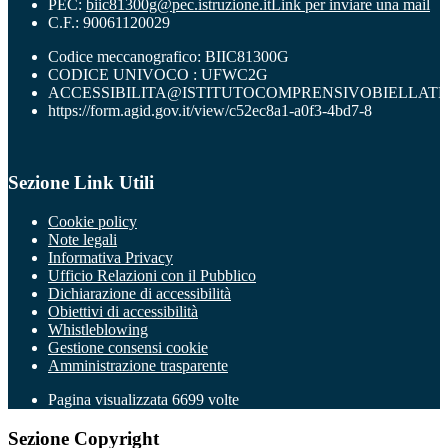
PEC:
biic81300g@pec.istruzione.it
Link per inviare una mail
C.F.: 90061120029
Codice meccanografico: BIIC81300G
CODICE UNIVOCO : UFWC2G
ACCESSIBILITA@ISTITUTOCOMPRENSIVOBIELLATR
https://form.agid.gov.it/view/c52ec8a1-a0f3-4bd7-8
Sezione Link Utili
Cookie policy
Note legali
Informativa Privacy
Ufficio Relazioni con il Pubblico
Dichiarazione di accessibilità
Obiettivi di accessibilità
Whistleblowing
Gestione consensi cookie
Amministrazione trasparente
Pagina visualizzata
6699
volte
Sezione Copyright