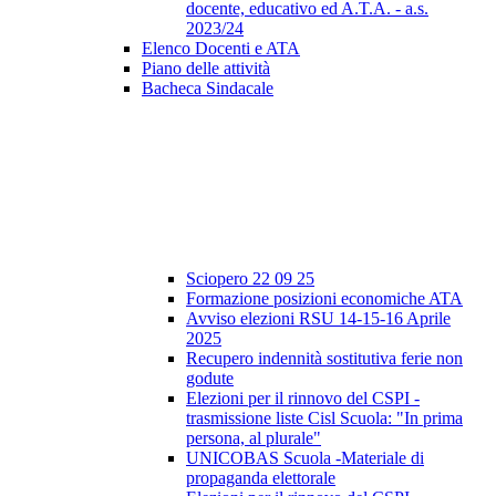
docente, educativo ed A.T.A. - a.s.
2023/24
Elenco Docenti e ATA
Piano delle attività
Bacheca Sindacale
Sciopero 22 09 25
Formazione posizioni economiche ATA
Avviso elezioni RSU 14-15-16 Aprile
2025
Recupero indennità sostitutiva ferie non
godute
Elezioni per il rinnovo del CSPI -
trasmissione liste Cisl Scuola: "In prima
persona, al plurale"
UNICOBAS Scuola -Materiale di
propaganda elettorale