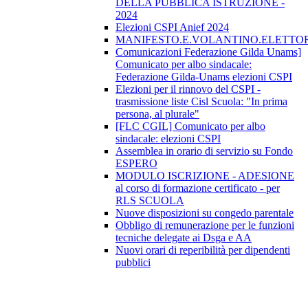
DELLA PUBBLICA ISTRUZIONE -
2024
Elezioni CSPI Anief 2024
MANIFESTO.E.VOLANTINO.ELETTORA
Comunicazioni Federazione Gilda Unams]
Comunicato per albo sindacale:
Federazione Gilda-Unams elezioni CSPI
Elezioni per il rinnovo del CSPI -
trasmissione liste Cisl Scuola: "In prima
persona, al plurale"
[FLC CGIL] Comunicato per albo
sindacale: elezioni CSPI
Assemblea in orario di servizio su Fondo
ESPERO
MODULO ISCRIZIONE - ADESIONE
al corso di formazione certificato - per
RLS SCUOLA
Nuove disposizioni su congedo parentale
Obbligo di remunerazione per le funzioni
tecniche delegate ai Dsga e AA
Nuovi orari di reperibilità per dipendenti
pubblici