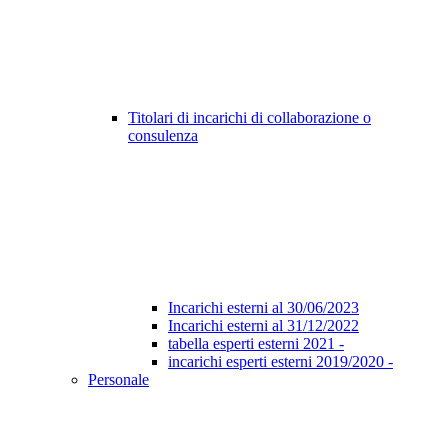
Titolari di incarichi di collaborazione o
consulenza
Incarichi esterni al 30/06/2023
Incarichi esterni al 31/12/2022
tabella esperti esterni 2021 -
incarichi esperti esterni 2019/2020 -
Personale