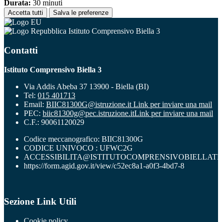
Durata:
30 minuti
Accetta tutti
Salva le preferenze
Istituto Comprensivo Biella 3
Contatti
Istituto Comprensivo Biella 3
Via Addis Abeba 37 13900 - Biella (BI)
Tel:
015 401713
Email:
BIIC81300G@istruzione.it
Link per inviare una mail
PEC:
biic81300g@pec.istruzione.it
Link per inviare una mail
C.F.: 90061120029
Codice meccanografico: BIIC81300G
CODICE UNIVOCO : UFWC2G
ACCESSIBILITA@ISTITUTOCOMPRENSIVOBIELLATR
https://form.agid.gov.it/view/c52ec8a1-a0f3-4bd7-8
Sezione Link Utili
Cookie policy