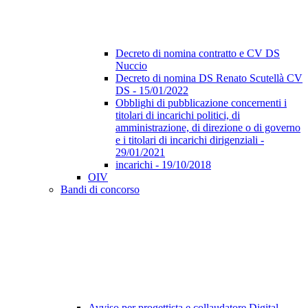
Decreto di nomina contratto e CV DS
Nuccio
Decreto di nomina DS Renato Scutellà CV
DS - 15/01/2022
Obblighi di pubblicazione concernenti i
titolari di incarichi politici, di
amministrazione, di direzione o di governo
e i titolari di incarichi dirigenziali -
29/01/2021
incarichi - 19/10/2018
OIV
Bandi di concorso
Avviso per progettista e collaudatore Digital