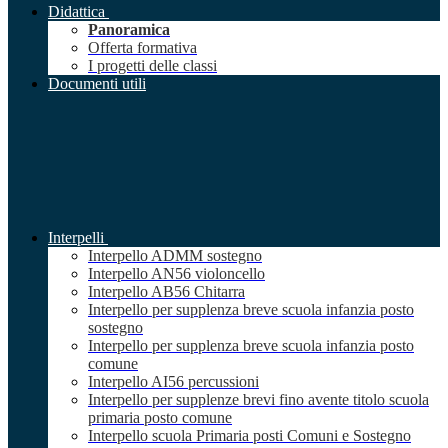
Didattica
Panoramica
Offerta formativa
I progetti delle classi
Documenti utili
Interpelli
Interpello ADMM sostegno
Interpello AN56 violoncello
Interpello AB56 Chitarra
Interpello per supplenza breve scuola infanzia posto
sostegno
Interpello per supplenza breve scuola infanzia posto
comune
Interpello AI56 percussioni
Interpello per supplenze brevi fino avente titolo scuola
primaria posto comune
Interpello scuola Primaria posti Comuni e Sostegno