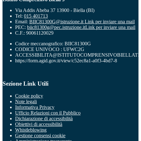
Via Addis Abeba 37 13900 - Biella (BI)
Tel:
015 401713
Email:
BIIC81300G@istruzione.it
Link per inviare una mail
PEC:
biic81300g@pec.istruzione.it
Link per inviare una mail
C.F.: 90061120029
Codice meccanografico: BIIC81300G
CODICE UNIVOCO : UFWC2G
ACCESSIBILITA@ISTITUTOCOMPRENSIVOBIELLATR
https://form.agid.gov.it/view/c52ec8a1-a0f3-4bd7-8
Sezione Link Utili
Cookie policy
Note legali
Informativa Privacy
Ufficio Relazioni con il Pubblico
Dichiarazione di accessibilità
Obiettivi di accessibilità
Whistleblowing
Gestione consensi cookie