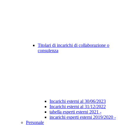
Titolari di incarichi di collaborazione o
consulenza
Incarichi esterni al 30/06/2023
Incarichi esterni al 31/12/2022
tabella esperti esterni 2021 -
incarichi esperti esterni 2019/2020 -
Personale