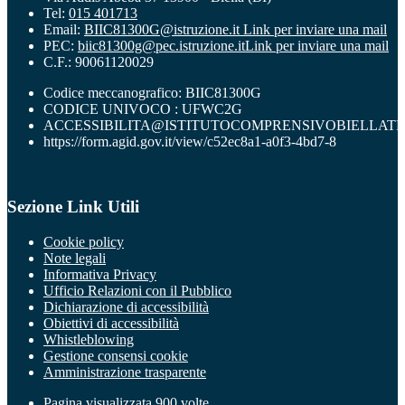
Tel:
015 401713
Email:
BIIC81300G@istruzione.it
Link per inviare una mail
PEC:
biic81300g@pec.istruzione.it
Link per inviare una mail
C.F.: 90061120029
Codice meccanografico: BIIC81300G
CODICE UNIVOCO : UFWC2G
ACCESSIBILITA@ISTITUTOCOMPRENSIVOBIELLATR
https://form.agid.gov.it/view/c52ec8a1-a0f3-4bd7-8
Sezione Link Utili
Cookie policy
Note legali
Informativa Privacy
Ufficio Relazioni con il Pubblico
Dichiarazione di accessibilità
Obiettivi di accessibilità
Whistleblowing
Gestione consensi cookie
Amministrazione trasparente
Pagina visualizzata
900
volte