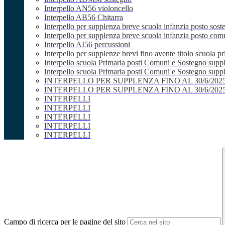
Interpello AN56 violoncello
Interpello AB56 Chitarra
Interpello per supplenza breve scuola infanzia posto sost
Interpello per supplenza breve scuola infanzia posto co
Interpello AI56 percussioni
Interpello per supplenze brevi fino avente titolo scuola 
Interpello scuola Primaria posti Comuni e Sostegno supp
Interpello scuola Primaria posti Comuni e Sostegno supple
INTERPELLO PER SUPPLENZA FINO AL 30/6/20
INTERPELLO PER SUPPLENZA FINO AL 30/6/20
INTERPELLI
INTERPELLI
INTERPELLI
INTERPELLI
INTERPELLI
Campo di ricerca per le pagine del sito