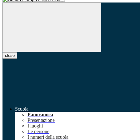
close
Scuola
Panoramica
Presentazione
I luoghi
Le persone
I numeri della scuola