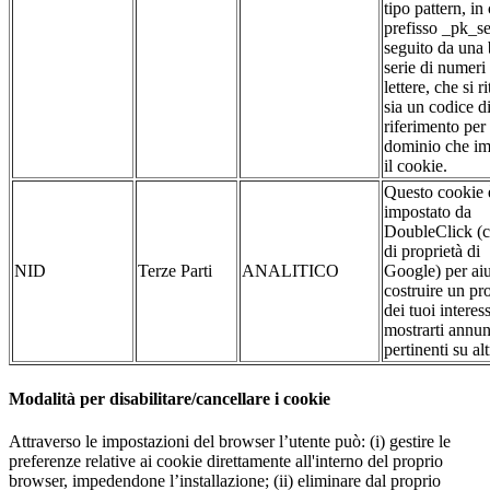
tipo pattern, in 
prefisso _pk_se
seguito da una
serie di numeri
lettere, che si r
sia un codice d
riferimento per 
dominio che im
il cookie.
Questo cookie 
impostato da
DoubleClick (c
di proprietà di
NID
Terze Parti
ANALITICO
Google) per aiu
costruire un pro
dei tuoi interess
mostrarti annun
pertinenti su altr
Modalità per disabilitare/cancellare i cookie
Attraverso le impostazioni del browser l’utente può: (i) gestire le
preferenze relative ai cookie direttamente all'interno del proprio
browser, impedendone l’installazione; (ii) eliminare dal proprio