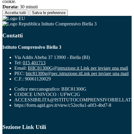
cookie.
Durata:
30 minuti
Accetta tutti
Salva le preferenze
Istituto Comprensivo Biella 3
Contatti
Istituto Comprensivo Biella 3
Via Addis Abeba 37 13900 - Biella (BI)
Tel:
015 401713
Email:
BIIC81300G@istruzione.it
Link per inviare una mail
PEC:
biic81300g@pec.istruzione.it
Link per inviare una mail
C.F.: 90061120029
Codice meccanografico: BIIC81300G
CODICE UNIVOCO : UFWC2G
ACCESSIBILITA@ISTITUTOCOMPRENSIVOBIELLATR
https://form.agid.gov.it/view/c52ec8a1-a0f3-4bd7-8
Sezione Link Utili