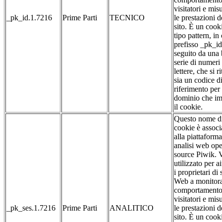
visitatori e mis
_pk_id.1.7216
Prime Parti
TECNICO
le prestazioni d
sito. È un cook
tipo pattern, in 
prefisso _pk_id
seguito da una
serie di numeri
lettere, che si r
sia un codice d
riferimento per 
dominio che im
il cookie.
Questo nome d
cookie è associ
alla piattaforma
analisi web op
source Piwik. 
utilizzato per a
i proprietari di s
Web a monitora
comportamento
visitatori e mis
_pk_ses.1.7216
Prime Parti
ANALITICO
le prestazioni d
sito. È un cook