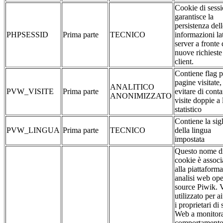
Cookie di sessi
garantisce la
persistenza dell
PHPSESSID
Prima parte
TECNICO
informazioni la
server a fronte 
nuove richieste
client.
Contiene flag p
pagine visitate,
ANALITICO
PVW_VISITE
Prima parte
evitare di conta
ANONIMIZZATO
visite doppie a 
statistico
Contiene la sig
PVW_LINGUA
Prima parte
TECNICO
della lingua
impostata
Questo nome d
cookie è associ
alla piattaforma
analisi web op
source Piwik. 
utilizzato per a
i proprietari di s
Web a monitora
comportamento