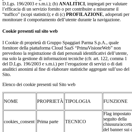
D.Lgs. 196/2003 e s.m.i.); (b)
ANALITICI
, impiegati per valutare
l’efficacia di un servizio fornito o per contribuire a misurarne il
“traffico” (scopi statistici); e di (c)
PROFILAZIONE
, adoperati per
monitorare il comportamento dell’utente durante la navigazione.
Cookie presenti sul sito web
I Cookie di proprietà di Gruppo Spaggiari Parma S.p.A., quale
fornitore della piattaforma Cloud SaaS “PrimaVisioneWeb” non
prevedono la registrazione di dati personali identificativi dell’utente,
ma solo la gestione di informazioni tecniche (cfr. art. 122, comma 1
del D.Lgs. 196/2003 e s.m.i.) per l’erogazione di servizi o di dati
analitici anonimi al fine di elaborare statistiche aggregate sull’uso del
Sito.
Elenco dei cookie presenti sul Sito web
NOME
PROPRIETÀ
TIPOLOGIA
FUNZIONE
Flag impostato
seguito della
cookies_consent
Prima parte
TECNICO
chiusura/accett
del banner sui 