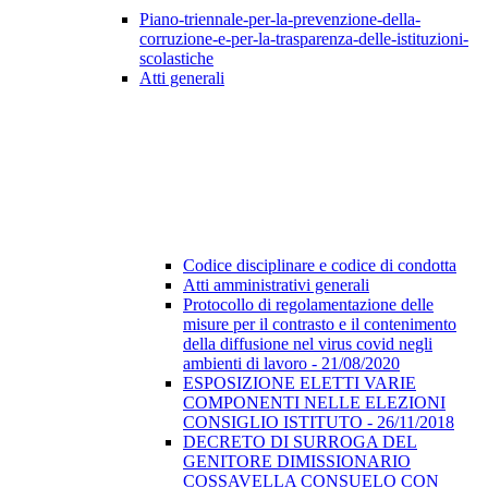
Piano-triennale-per-la-prevenzione-della-
corruzione-e-per-la-trasparenza-delle-istituzioni-
scolastiche
Atti generali
Codice disciplinare e codice di condotta
Atti amministrativi generali
Protocollo di regolamentazione delle
misure per il contrasto e il contenimento
della diffusione nel virus covid negli
ambienti di lavoro - 21/08/2020
ESPOSIZIONE ELETTI VARIE
COMPONENTI NELLE ELEZIONI
CONSIGLIO ISTITUTO - 26/11/2018
DECRETO DI SURROGA DEL
GENITORE DIMISSIONARIO
COSSAVELLA CONSUELO CON