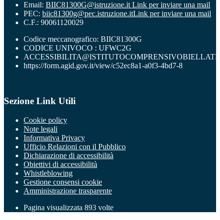
Email:
BIIC81300G@istruzione.it
Link per inviare una mail
PEC:
biic81300g@pec.istruzione.it
Link per inviare una mail
C.F.: 90061120029
Codice meccanografico: BIIC81300G
CODICE UNIVOCO : UFWC2G
ACCESSIBILITA@ISTITUTOCOMPRENSIVOBIELLATR
https://form.agid.gov.it/view/c52ec8a1-a0f3-4bd7-8
Sezione Link Utili
Cookie policy
Note legali
Informativa Privacy
Ufficio Relazioni con il Pubblico
Dichiarazione di accessibilità
Obiettivi di accessibilità
Whistleblowing
Gestione consensi cookie
Amministrazione trasparente
Pagina visualizzata
893
volte