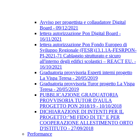
Avviso per progettista e collaudatore Digital
Board - 09/12/2021
lettera autorizzazione Pon Digital Board -
16/11/2021
lettera autorizzazione Pon Fondo Europeo di
Sviluppo Regionale (FESR)13.1.1A-FESRPON-
PI-2021-71 Cablaggio strutturato e sicuro
all'interno degli edifici scolastici – REACT EU. -
16/10/2021
Graduatoria provvisoria Esperti interni progetto
La Vispa Teresa - 20/05/2019
Graduatoria provvisoria Turor progetto La Vispa
Teresa - 20/05/2019
PUBBLICAZIONE GRADUATORIA
PROVVISORIA TUTOR D'AULA
PROGETTO PON 2018/19 - 10/10/2018
DICHIARAZIONE DI INTENTI PER IL
PROGETTO:"MI FIDO DI TE" E PER
COOPERAZIONE ALLESTIMENTO ORTO
D'ISTITUTO - 27/09/2018
Performance