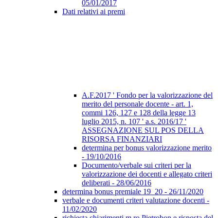
05/01/2017
Dati relativi ai premi
A.F.2017 ' Fondo per la valorizzazione del
merito del personale docente - art. 1,
commi 126, 127 e 128 della legge 13
luglio 2015, n. 107 ' a.s. 2016/17 '
ASSEGNAZIONE SUL POS DELLA
RISORSA FINANZIARI
determina per bonus valorizzazione merito
- 19/10/2016
Documento/verbale sui criteri per la
valorizzazione dei docenti e allegato criteri
deliberati - 28/06/2016
determina bonus premiale 19_20 - 26/11/2020
verbale e documenti criteri valutazione docenti -
11/02/2020
richiesta chiarimenti m.ro Pietrobon e risposta del