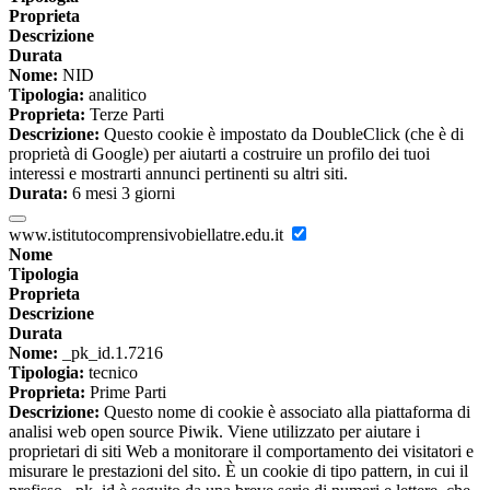
Proprieta
Descrizione
Durata
Nome:
NID
Tipologia:
analitico
Proprieta:
Terze Parti
Descrizione:
Questo cookie è impostato da DoubleClick (che è di
proprietà di Google) per aiutarti a costruire un profilo dei tuoi
interessi e mostrarti annunci pertinenti su altri siti.
Durata:
6 mesi 3 giorni
www.istitutocomprensivobiellatre.edu.it
Nome
Tipologia
Proprieta
Descrizione
Durata
Nome:
_pk_id.1.7216
Tipologia:
tecnico
Proprieta:
Prime Parti
Descrizione:
Questo nome di cookie è associato alla piattaforma di
analisi web open source Piwik. Viene utilizzato per aiutare i
proprietari di siti Web a monitorare il comportamento dei visitatori e
misurare le prestazioni del sito. È un cookie di tipo pattern, in cui il