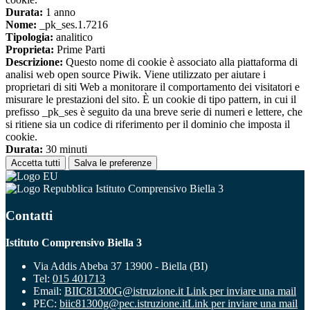
Durata:
1 anno
Nome:
_pk_ses.1.7216
Tipologia:
analitico
Proprieta:
Prime Parti
Descrizione:
Questo nome di cookie è associato alla piattaforma di
analisi web open source Piwik. Viene utilizzato per aiutare i
proprietari di siti Web a monitorare il comportamento dei visitatori e
misurare le prestazioni del sito. È un cookie di tipo pattern, in cui il
prefisso _pk_ses è seguito da una breve serie di numeri e lettere, che
si ritiene sia un codice di riferimento per il dominio che imposta il
cookie.
Durata:
30 minuti
Accetta tutti
Salva le preferenze
Istituto Comprensivo Biella 3
Contatti
Istituto Comprensivo Biella 3
Via Addis Abeba 37 13900 - Biella (BI)
Tel:
015 401713
Email:
BIIC81300G@istruzione.it
Link per inviare una mail
PEC:
biic81300g@pec.istruzione.it
Link per inviare una mail