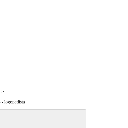
e
>
 - logopedista