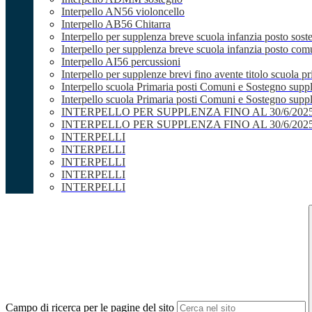
Interpello AN56 violoncello
Interpello AB56 Chitarra
Interpello per supplenza breve scuola infanzia posto sost
Interpello per supplenza breve scuola infanzia posto co
Interpello AI56 percussioni
Interpello per supplenze brevi fino avente titolo scuola 
Interpello scuola Primaria posti Comuni e Sostegno supp
Interpello scuola Primaria posti Comuni e Sostegno supple
INTERPELLO PER SUPPLENZA FINO AL 30/6/20
INTERPELLO PER SUPPLENZA FINO AL 30/6/20
INTERPELLI
INTERPELLI
INTERPELLI
INTERPELLI
INTERPELLI
Campo di ricerca per le pagine del sito