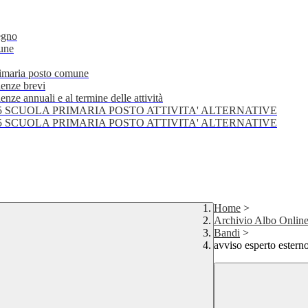
egno
mune
primaria posto comune
lenze brevi
nze annuali e al termine delle attività
25 SCUOLA PRIMARIA POSTO ATTIVITA' ALTERNATIVE
25 SCUOLA PRIMARIA POSTO ATTIVITA' ALTERNATIVE
Home
>
Archivio Albo Onlin
Bandi
>
avviso esperto esterno