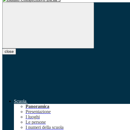
close
Scuola
Panoramica
Presentazione
I luoghi
Le persone
I numeri della scuola