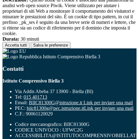
analisi web open source Piwik. Viene utilizzato per aiutare i
proprietari di siti Web a monitorare il comportamento dei visitatori e
misurare le prestazioni del sito. È un cookie di tipo pattern, in cui il
prefisso _pk_ses è seguito da una breve serie di numeri e lettere, che
si ritiene sia un codice di riferimento per il dominio che imposta il
cookie.
Durata:
30 minuti
Accetta tutti
Salva le preferenze
Istituto Comprensivo Biella 3
Contatti
Istituto Comprensivo Biella 3
Via Addis Abeba 37 13900 - Biella (BI)
Tel:
015 401713
Email:
BIIC81300G@istruzione.it
Link per inviare una mail
PEC:
biic81300g@pec.istruzione.it
Link per inviare una mail
C.F.: 90061120029
Codice meccanografico: BIIC81300G
CODICE UNIVOCO : UFWC2G
ACCESSIBILITA@ISTITUTOCOMPRENSIVOBIELLATR