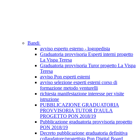
Bandi
avviso esperto esterno - logopedista
Graduatoria provvisoria Esperti interni progetto
La Vispa Teresa
Graduatoria provvisoria Turor progetto La Vispa
Teresa
avviso Pon esperti esterni
avviso selezione esperti esterni corso di
formazione metodo venturelli
richiesta manifestazione interesse per visite
istruzione
PUBBLICAZIONE GRADUATORIA
PROVVISORIA TUTOR D'AULA
PROGETTO PON 2018/19
Pubblicazione graduatoria provvisoria progetto
PON 2018/19
Decreto pubblicazione graduatoria definitiva
collaudatore/progettista Pon Digital Board