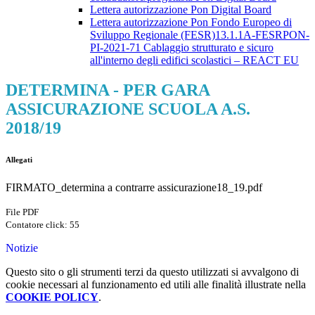
Lettera autorizzazione Pon Digital Board
Lettera autorizzazione Pon Fondo Europeo di
Sviluppo Regionale (FESR)13.1.1A-FESRPON-
PI-2021-71 Cablaggio strutturato e sicuro
all'interno degli edifici scolastici – REACT EU
DETERMINA - PER GARA
ASSICURAZIONE SCUOLA A.S.
2018/19
Allegati
FIRMATO_determina a contrarre assicurazione18_19.pdf
File PDF
Contatore click: 55
Notizie
Questo sito o gli strumenti terzi da questo utilizzati si avvalgono di
cookie necessari al funzionamento ed utili alle finalità illustrate nella
COOKIE POLICY
.