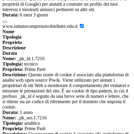
proprietà di Google) per aiutarti a costruire un profilo dei tuoi
interessi e mostrarti annunci pertinenti su altri siti.
Durata:
6 mesi 3 giorni
www.istitutocomprensivobiellatre.edu.it
Nome
Tipologia
Proprieta
Descrizione
Durata
Nome:
_pk_id.1.7216
Tipologia:
tecnico
Proprieta:
Prime Parti
Descrizione:
Questo nome di cookie è associato alla piattaforma di
analisi web open source Piwik. Viene utilizzato per aiutare i
proprietari di siti Web a monitorare il comportamento dei visitatori e
misurare le prestazioni del sito. È un cookie di tipo pattern, in cui il
prefisso _pk_id è seguito da una breve serie di numeri e lettere, che
si ritiene sia un codice di riferimento per il dominio che imposta il
cookie.
Durata:
1 anno
Nome:
_pk_ses.1.7216
Tipologia:
analitico
Proprieta:
Prime Parti
Descrizione:
Questo nome di cookie è associato alla piattaforma di