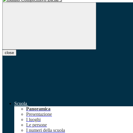
close
Scuola
Panoramica
Presentazione
I luoghi
Le persone
I numeri della scuola