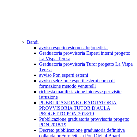
Bandi
avviso esperto esterno - logopedista
Graduatoria provvisoria Esperti interni progetto
La Vispa Teresa
Graduatoria provvisoria Turor progetto La Vispa
Teresa
avviso Pon esperti esterni
avviso selezione esperti esterni corso di
formazione metodo venturelli
richiesta manifestazione interesse per visite
istruzione
PUBBLICAZIONE GRADUATORIA
PROVVISORIA TUTOR D'AULA
PROGETTO PON 2018/19
Pubblicazione graduatoria provvisoria progetto
PON 2018/19
Decreto pubblicazione graduatoria definitiva
collaudatore/progettista Pon Digital Board