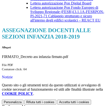
Lettera autorizzazione Pon Digital Board
Lettera autorizzazione Pon Fondo Europeo di
Sviluppo Regionale (FESR)13.1.1A-FESRPON-
PI-2021-71 Cablaggio strutturato e sicuro
all'interno degli edifici scolastici – REACT EU
ASSEGNAZIONE DOCENTI ALLE
SEZIONI INFANZIA 2018-2019
Allegati
FIRMATO_Decreto ass infanzia firmato.pdf
File PDF
Contatore click: 64
Notizie
Questo sito o gli strumenti terzi da questo utilizzati si avvalgono di
cookie necessari al funzionamento ed utili alle finalità illustrate nella
COOKIE POLICY
.
Personalizza
Rifiuta tutti
i cookies
Accetta tutti
i cookies