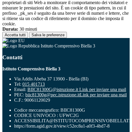
proprietari di siti Web a monitorare il comportamento dei visitatori e
misurare le prestazioni del sito. È un cookie di tipo pattern, in cui il
prefisso _pk_ses è seguito da una breve serie di numeri e lettere, che
si ritiene sia un codice di riferimento per il dominio che imposta il
cookie.
Durata:
30 minuti
Accetta tutti
Salva le preferenze
Istituto Comprensivo Biella 3
Contatti
Istituto Comprensivo Biella 3
Via Addis Abeba 37 13900 - Biella (BI)
Tel:
015 401713
Email:
BIIC81300G@istruzione.it
Link per inviare una mail
PEC:
biic81300g@pec.istruzione.it
Link per inviare una mail
C.F.: 90061120029
Codice meccanografico: BIIC81300G
CODICE UNIVOCO : UFWC2G
ACCESSIBILITA@ISTITUTOCOMPRENSIVOBIELLATR
https://form.agid.gov.it/view/c52ec8a1-a0f3-4bd7-8