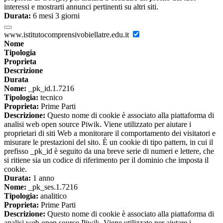
interessi e mostrarti annunci pertinenti su altri siti.
Durata:
6 mesi 3 giorni
www.istitutocomprensivobiellatre.edu.it
Nome
Tipologia
Proprieta
Descrizione
Durata
Nome:
_pk_id.1.7216
Tipologia:
tecnico
Proprieta:
Prime Parti
Descrizione:
Questo nome di cookie è associato alla piattaforma di
analisi web open source Piwik. Viene utilizzato per aiutare i
proprietari di siti Web a monitorare il comportamento dei visitatori e
misurare le prestazioni del sito. È un cookie di tipo pattern, in cui il
prefisso _pk_id è seguito da una breve serie di numeri e lettere, che
si ritiene sia un codice di riferimento per il dominio che imposta il
cookie.
Durata:
1 anno
Nome:
_pk_ses.1.7216
Tipologia:
analitico
Proprieta:
Prime Parti
Descrizione:
Questo nome di cookie è associato alla piattaforma di
analisi web open source Piwik. Viene utilizzato per aiutare i