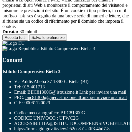
proprietari di siti Web a monitorare il comportamento dei visitatori e
misurare le prestazioni del sito. È un cookie di tipo pattern, in cui il
prefisso _pk_ses è seguito da una breve serie di numeri e lettere, che
si ritiene sia un codice di riferimento per il dominio che imposta il
cookie.
Durata:
30 minuti
Accetta tutti
Salva le preferenze
Istituto Comprensivo Biella 3
Contatti
Istituto Comprensivo Biella 3
Via Addis Abeba 37 13900 - Biella (BI)
Tel:
015 401713
Email:
BIIC81300G@istruzione.it
Link per inviare una mail
PEC:
biic81300g@pec.istruzione.it
Link per inviare una mail
C.F.: 90061120029
Codice meccanografico: BIIC81300G
CODICE UNIVOCO : UFWC2G
ACCESSIBILITA@ISTITUTOCOMPRENSIVOBIELLATR
https://form.agid.gov.it/view/c52ec8a1-a0f3-4bd7-8