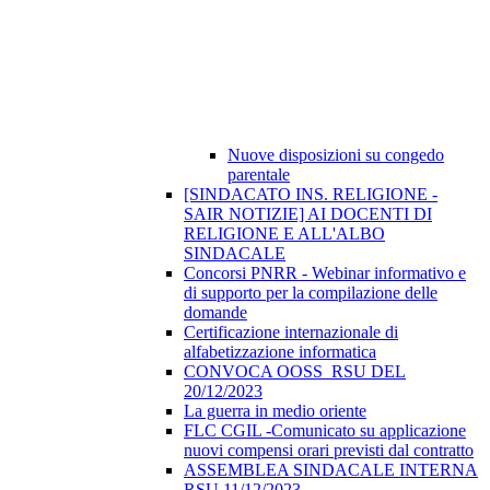
Nuove disposizioni su congedo
parentale
[SINDACATO INS. RELIGIONE -
SAIR NOTIZIE] AI DOCENTI DI
RELIGIONE E ALL'ALBO
SINDACALE
Concorsi PNRR - Webinar informativo e
di supporto per la compilazione delle
domande
Certificazione internazionale di
alfabetizzazione informatica
CONVOCA OOSS_RSU DEL
20/12/2023
La guerra in medio oriente
FLC CGIL -Comunicato su applicazione
nuovi compensi orari previsti dal contratto
ASSEMBLEA SINDACALE INTERNA
RSU 11/12/2023