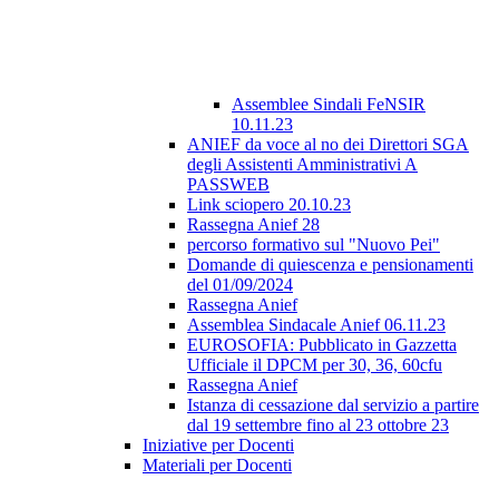
Assemblee Sindali FeNSIR
10.11.23
ANIEF da voce al no dei Direttori SGA
degli Assistenti Amministrativi A
PASSWEB
Link sciopero 20.10.23
Rassegna Anief 28
percorso formativo sul "Nuovo Pei"
Domande di quiescenza e pensionamenti
del 01/09/2024
Rassegna Anief
Assemblea Sindacale Anief 06.11.23
EUROSOFIA: Pubblicato in Gazzetta
Ufficiale il DPCM per 30, 36, 60cfu
Rassegna Anief
Istanza di cessazione dal servizio a partire
dal 19 settembre fino al 23 ottobre 23
Iniziative per Docenti
Materiali per Docenti