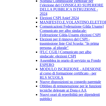
Nomina Commissione elettorale per
l’elezione del CONSIGLIO SUPERIORE
DELLA PUBBLICA ISTRUZIONE -
2024
Elezioni CSPI Anief 2024
MANIFESTO.E.VOLANTINO.ELETTORA
Comunicazioni Federazione Gilda Unams]
Comunicato per albo sindacale:
Federazione Gilda-Unams elezioni CSPI
Elezioni per il rinnovo del CSPI -
trasmissione liste Cisl Scuola: "In prima
persona, al plurale"
[FLC CGIL] Comunicato per albo
sindacale: elezioni CSPI
Assemblea in orario di servizio su Fondo
ESPERO
MODULO ISCRIZIONE - ADESIONE
al corso di formazione certificato - per
RLS SCUOLA
Nuove disposizioni su congedo parentale
Obbligo di remunerazione per le funzioni
tecniche delegate ai Dsga e AA
Nuovi orari di reperibilità per dipendenti
pubblici