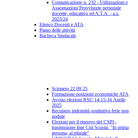
Comunicazione n. 232 - Utilizzazioni e
Assegnazioni Provvisorie personale
docente, educativo ed A.T.A. - a.s.
2023/24
Elenco Docenti e ATA
Piano delle attività
Bacheca Sindacale
Sciopero 22 09 25
Formazione posizioni economiche ATA
Avviso elezioni RSU 14-15-16 Aprile
2025
Recupero indennità sostitutiva ferie non
godute
Elezioni per il rinnovo del CSPI -
trasmissione liste Cisl Scuola: "In prima
persona, al plurale"