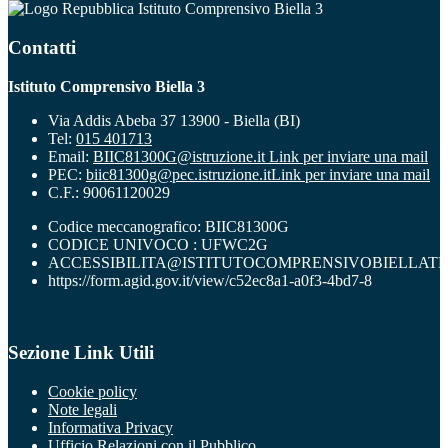
Istituto Comprensivo Biella 3
Contatti
Istituto Comprensivo Biella 3
Via Addis Abeba 37 13900 - Biella (BI)
Tel:
015 401713
Email:
BIIC81300G@istruzione.it
Link per inviare una mail
PEC:
biic81300g@pec.istruzione.it
Link per inviare una mail
C.F.: 90061120029
Codice meccanografico: BIIC81300G
CODICE UNIVOCO : UFWC2G
ACCESSIBILITA@ISTITUTOCOMPRENSIVOBIELLATR
https://form.agid.gov.it/view/c52ec8a1-a0f3-4bd7-8
Sezione Link Utili
Cookie policy
Note legali
Informativa Privacy
Ufficio Relazioni con il Pubblico