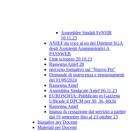
Assemblee Sindali FeNSIR
10.11.23
ANIEF da voce al no dei Direttori SGA
degli Assistenti Amministrativi A
PASSWEB
Link sciopero 20.10.23
Rassegna Anief 28
percorso formativo sul "Nuovo Pei"
Domande di quiescenza e pensionamenti
del 01/09/2024
Rassegna Anief
Assemblea Sindacale Anief 06.11.23
EUROSOFIA: Pubblicato in Gazzetta
Ufficiale il DPCM per 30, 36, 60cfu
Rassegna Anief
Istanza di cessazione dal servizio a partire
dal 19 settembre fino al 23 ottobre 23
Iniziative per Docenti
Materiali per Docenti