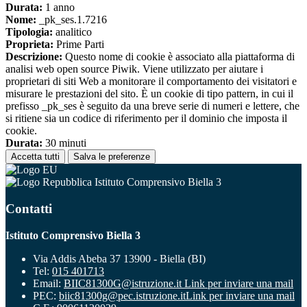
Durata:
1 anno
Nome:
_pk_ses.1.7216
Tipologia:
analitico
Proprieta:
Prime Parti
Descrizione:
Questo nome di cookie è associato alla piattaforma di
analisi web open source Piwik. Viene utilizzato per aiutare i
proprietari di siti Web a monitorare il comportamento dei visitatori e
misurare le prestazioni del sito. È un cookie di tipo pattern, in cui il
prefisso _pk_ses è seguito da una breve serie di numeri e lettere, che
si ritiene sia un codice di riferimento per il dominio che imposta il
cookie.
Durata:
30 minuti
Accetta tutti
Salva le preferenze
Istituto Comprensivo Biella 3
Contatti
Istituto Comprensivo Biella 3
Via Addis Abeba 37 13900 - Biella (BI)
Tel:
015 401713
Email:
BIIC81300G@istruzione.it
Link per inviare una mail
PEC:
biic81300g@pec.istruzione.it
Link per inviare una mail