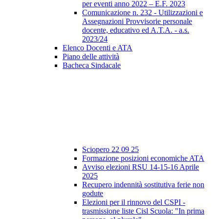
per eventi anno 2022 – E.F. 2023
Comunicazione n. 232 - Utilizzazioni e
Assegnazioni Provvisorie personale
docente, educativo ed A.T.A. - a.s.
2023/24
Elenco Docenti e ATA
Piano delle attività
Bacheca Sindacale
Sciopero 22 09 25
Formazione posizioni economiche ATA
Avviso elezioni RSU 14-15-16 Aprile
2025
Recupero indennità sostitutiva ferie non
godute
Elezioni per il rinnovo del CSPI -
trasmissione liste Cisl Scuola: "In prima