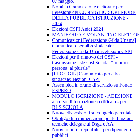
07 maggio.
Nomina Commissione elettorale per
l’elezione del CONSIGLIO SUPERIORE
DELLA PUBBLICA ISTRUZIONE -
2024
Elezioni CSPI Anief 2024
MANIFESTO.E.VOLANTINO.ELETTORA
Comunicazioni Federazione Gilda Unams]
Comunicato per albo sindacale:
Federazione Gilda-Unams elezioni CSPI
Elezioni per il rinnovo del CSPI -
trasmissione liste Cisl Scuola: "In prima
persona, al plurale"
[FLC CGIL] Comunicato per albo
sindacale: elezioni CSPI
Assemblea in orario di servizio su Fondo
ESPERO
MODULO ISCRIZIONE - ADESIONE
al corso di formazione certificato - per
RLS SCUOLA
Nuove disposizioni su congedo parentale
Obbligo di remunerazione per le funzioni
tecniche delegate ai Dsga e AA
Nuovi orari di reperibilità per dipendenti
pubblici