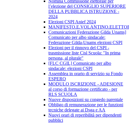
Nomina Commissione elettorale per
l’elezione del CONSIGLIO SUPERIORE
DELLA PUBBLICA ISTRUZIONE -
2024
Elezioni CSPI Anief 2024
MANIFESTO.E.VOLANTINO.ELETTORA
Comunicazioni Federazione Gilda Unams]
Comunicato per albo sindacale:
Federazione Gilda-Unams elezioni CSPI
Elezioni per il rinnovo del CSPI -
trasmissione liste Cisl Scuola: "In prima
persona, al plurale"
[FLC CGIL] Comunicato per albo
sindacale: elezioni CSPI
Assemblea in orario di servizio su Fondo
ESPERO
MODULO ISCRIZIONE - ADESIONE
al corso di formazione certificato - per
RLS SCUOLA
Nuove disposizioni su congedo parentale
Obbligo di remunerazione per le funzioni
tecniche delegate ai Dsga e AA
Nuovi orari di reperibilità per dipendenti
pubblici