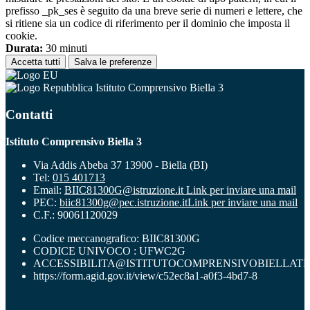
prefisso _pk_ses è seguito da una breve serie di numeri e lettere, che
si ritiene sia un codice di riferimento per il dominio che imposta il
cookie.
Durata:
30 minuti
Accetta tutti
Salva le preferenze
Istituto Comprensivo Biella 3
Contatti
Istituto Comprensivo Biella 3
Via Addis Abeba 37 13900 - Biella (BI)
Tel:
015 401713
Email:
BIIC81300G@istruzione.it
Link per inviare una mail
PEC:
biic81300g@pec.istruzione.it
Link per inviare una mail
C.F.: 90061120029
Codice meccanografico: BIIC81300G
CODICE UNIVOCO : UFWC2G
ACCESSIBILITA@ISTITUTOCOMPRENSIVOBIELLATR
https://form.agid.gov.it/view/c52ec8a1-a0f3-4bd7-8