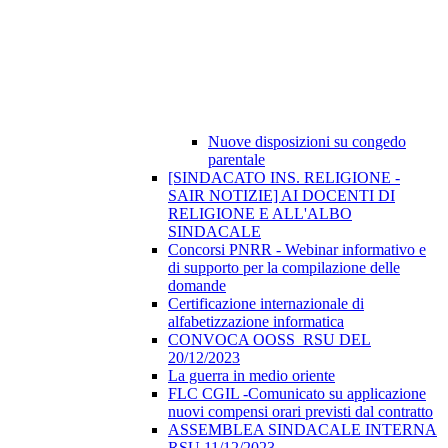
Nuove disposizioni su congedo
parentale
[SINDACATO INS. RELIGIONE -
SAIR NOTIZIE] AI DOCENTI DI
RELIGIONE E ALL'ALBO
SINDACALE
Concorsi PNRR - Webinar informativo e
di supporto per la compilazione delle
domande
Certificazione internazionale di
alfabetizzazione informatica
CONVOCA OOSS_RSU DEL
20/12/2023
La guerra in medio oriente
FLC CGIL -Comunicato su applicazione
nuovi compensi orari previsti dal contratto
ASSEMBLEA SINDACALE INTERNA
RSU 11/12/2023