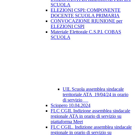
SCUOLA
ELEZIONI CSPI: COMPONENTE
DOCENTE SCUOLA PRIMARIA
CONVOCAZIONE RIUNIONE per
ELEZIONI CSPI
Materiale Elettorale C.S.P.I. COBAS
SCUOLA
UIL Scuola assemblea sindacale
territoriale ATA 19/04/24 in orario
di servizio
Sciopero 10.04.2024
FLC CGIL Indizione assemblea sindacale
regionale ATA in orario di servizio su
piattaforma Meet
FLC CGIL. Indizione assemblea sindacale
regionale in orario di servizio su