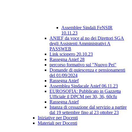
Assemblee Sindali FeNSIR
10.11.23
ANIEF da voce al no dei Direttori SGA
degli Assistenti Amministrativi A
PASSWEB
Link sciopero 20.10.23
Rassegna Anief 28
percorso formativo sul "Nuovo Pei"
Domande di quiescenza e pensionamenti
del 01/09/2024
Rassegna Anief
Assemblea Sindacale Anief 06.11.23
EUROSOFIA: Pubblicato in Gazzetta
Ufficiale il DPCM per 30, 36, 60cfu
Rassegna Anief
Istanza di cessazione dal servizio a partire
dal 19 settembre fino al 23 ottobre 23
Iniziative per Docenti
Materiali per Docenti