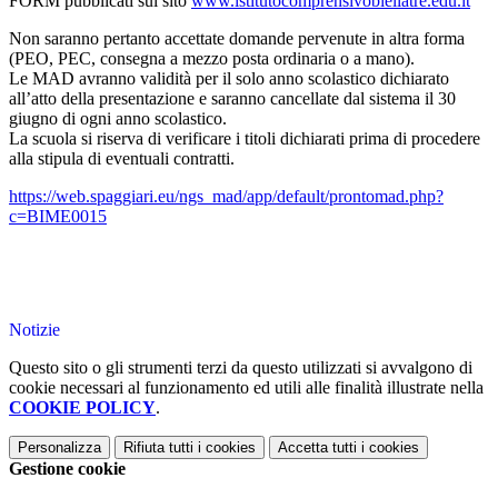
FORM pubblicati sul sito
www.istitutocomprensivobiellatre.edu.it
Non saranno pertanto accettate domande pervenute in altra forma
(PEO, PEC, consegna a mezzo posta ordinaria o a mano).
Le MAD avranno validità per il solo anno scolastico dichiarato
all’atto della presentazione e saranno cancellate dal sistema il 30
giugno di ogni anno scolastico.
La scuola si riserva di verificare i titoli dichiarati prima di procedere
alla stipula di eventuali contratti.
https://web.spaggiari.eu/ngs_mad/app/default/prontomad.php?
c=BIME0015
Notizie
Questo sito o gli strumenti terzi da questo utilizzati si avvalgono di
cookie necessari al funzionamento ed utili alle finalità illustrate nella
COOKIE POLICY
.
Personalizza
Rifiuta tutti
i cookies
Accetta tutti
i cookies
Gestione cookie