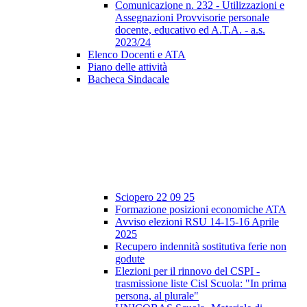
Comunicazione n. 232 - Utilizzazioni e
Assegnazioni Provvisorie personale
docente, educativo ed A.T.A. - a.s.
2023/24
Elenco Docenti e ATA
Piano delle attività
Bacheca Sindacale
Sciopero 22 09 25
Formazione posizioni economiche ATA
Avviso elezioni RSU 14-15-16 Aprile
2025
Recupero indennità sostitutiva ferie non
godute
Elezioni per il rinnovo del CSPI -
trasmissione liste Cisl Scuola: "In prima
persona, al plurale"