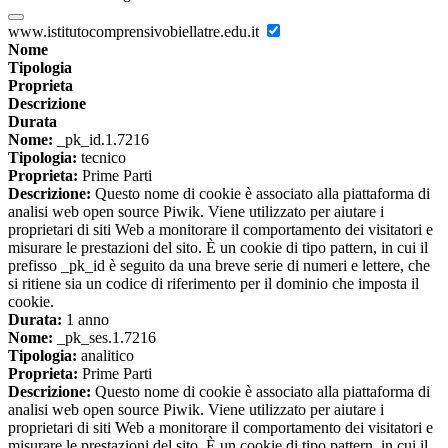
www.istitutocomprensivobiellatre.edu.it
Nome
Tipologia
Proprieta
Descrizione
Durata
Nome:
_pk_id.1.7216
Tipologia:
tecnico
Proprieta:
Prime Parti
Descrizione:
Questo nome di cookie è associato alla piattaforma di
analisi web open source Piwik. Viene utilizzato per aiutare i
proprietari di siti Web a monitorare il comportamento dei visitatori e
misurare le prestazioni del sito. È un cookie di tipo pattern, in cui il
prefisso _pk_id è seguito da una breve serie di numeri e lettere, che
si ritiene sia un codice di riferimento per il dominio che imposta il
cookie.
Durata:
1 anno
Nome:
_pk_ses.1.7216
Tipologia:
analitico
Proprieta:
Prime Parti
Descrizione:
Questo nome di cookie è associato alla piattaforma di
analisi web open source Piwik. Viene utilizzato per aiutare i
proprietari di siti Web a monitorare il comportamento dei visitatori e
misurare le prestazioni del sito. È un cookie di tipo pattern, in cui il