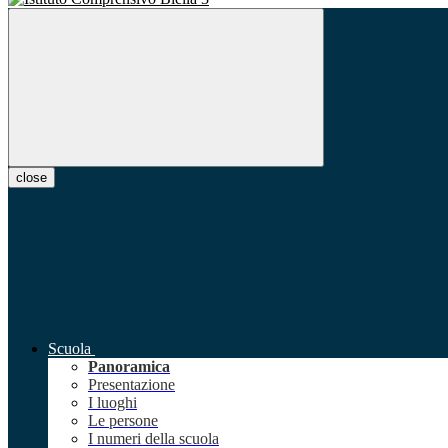
close
Scuola
Panoramica
Presentazione
I luoghi
Le persone
I numeri della scuola