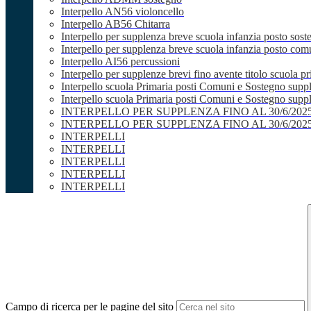
Interpello AN56 violoncello
Interpello AB56 Chitarra
Interpello per supplenza breve scuola infanzia posto sost
Interpello per supplenza breve scuola infanzia posto co
Interpello AI56 percussioni
Interpello per supplenze brevi fino avente titolo scuola 
Interpello scuola Primaria posti Comuni e Sostegno supp
Interpello scuola Primaria posti Comuni e Sostegno supple
INTERPELLO PER SUPPLENZA FINO AL 30/6/20
INTERPELLO PER SUPPLENZA FINO AL 30/6/20
INTERPELLI
INTERPELLI
INTERPELLI
INTERPELLI
INTERPELLI
Campo di ricerca per le pagine del sito