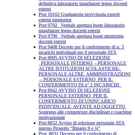
definitiva laboratorio intagliatore legno docenti
esterni
Prot 10102 Graduatoria provvisoria esperti
esterni mentoring
Prot 9792_ Verbale apertura buste laboratorio
intagliatore legno docenti esterni
Prot 9790_ Verbale apertura buste mentoring
docenti esterni
Prot 9408 Decreto per il conferimento di n. 3
incarichi individuali per il personale ATA
Prot 8995 AVVISO DI SELEZIONE
PERSONALE INTERNO - PERSONALE
ALTRE ISTITUZIONI SCOLASTICHE-
PERSONALE ALTRE AMMINISTRAZIONI
– PERSONALE ESTERNO PER IL
CONFERIMENTO DI n° 2 INCARICHI
Prot 8942 AVVISO DI SELEZIONE
PERSONALE ESTERNO PER IL
CONFERIMENTO DI UNINCARICO
INDIVIDUALE, AVENTE AD OGGETTO
Sostegno alle competenze disciplinari e coaching
motivazionale
Prot 8832 Avviso di selezione personale ATA
interno Progetto “Binario 9 e ¾”
Prot. 8031 Decreto per il conferimento di