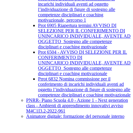
incarichi individuali aventi ad oggetto
l’individuazione di figure di sostegno alle
competenze disciplinari e coaching
motivazionale, percorso 1
Prot 6905 Riapertura termini AVVISO DI
SELEZIONE PER IL CONFERIMENTO DI
UNINCARICO INDIVIDUALE, AVENTE AD
OGGETTO Sostegno alle competenze
disciplinari e coaching motivazionale
Prot 6504 - AVVISO DI SELEZIONE PER IL
CONFERIMENTO DI
UNINCARICO INDIVIDUALE, AVENTE AD
OGGETTO Sostegno alle competenze
disciplinari e coaching motivazionale
Prrot 6832 Nomina commissione per il
conferimento di incarichi individuali aventi ad
oggetto l’individuazione di figure di sostegno alle
competenze disciplinari e coaching motivazionale
PNRR- Piano Scuola 4.0 - Azione 1 - Next generation
class - Ambienti di apprendimento innovativi avviso
M4C1I3.2-2022-961
Animatore digitale: formazione del personale interno