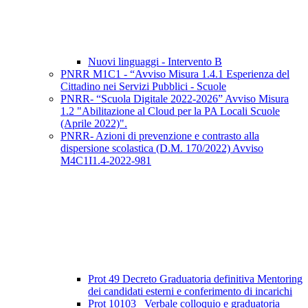
Nuovi linguaggi - Intervento B
PNRR M1C1 - “Avviso Misura 1.4.1 Esperienza del
Cittadino nei Servizi Pubblici - Scuole
PNRR- “Scuola Digitale 2022-2026” Avviso Misura
1.2 "Abilitazione al Cloud per la PA Locali Scuole
(Aprile 2022)".
PNRR- Azioni di prevenzione e contrasto alla
dispersione scolastica (D.M. 170/2022) Avviso
M4C1I1.4-2022-981
Prot 49 Decreto Graduatoria definitiva Mentoring
dei candidati esterni e conferimento di incarichi
Prot 10103_ Verbale colloquio e graduatoria