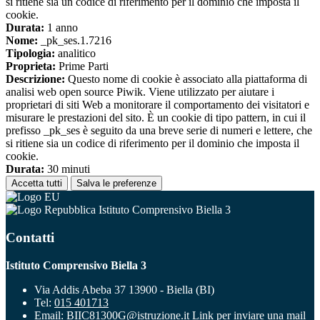
si ritiene sia un codice di riferimento per il dominio che imposta il
cookie.
Durata:
1 anno
Nome:
_pk_ses.1.7216
Tipologia:
analitico
Proprieta:
Prime Parti
Descrizione:
Questo nome di cookie è associato alla piattaforma di
analisi web open source Piwik. Viene utilizzato per aiutare i
proprietari di siti Web a monitorare il comportamento dei visitatori e
misurare le prestazioni del sito. È un cookie di tipo pattern, in cui il
prefisso _pk_ses è seguito da una breve serie di numeri e lettere, che
si ritiene sia un codice di riferimento per il dominio che imposta il
cookie.
Durata:
30 minuti
Accetta tutti
Salva le preferenze
Istituto Comprensivo Biella 3
Contatti
Istituto Comprensivo Biella 3
Via Addis Abeba 37 13900 - Biella (BI)
Tel:
015 401713
Email:
BIIC81300G@istruzione.it
Link per inviare una mail