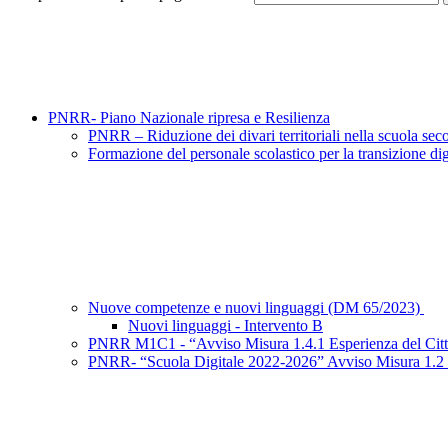
PNRR- Piano Nazionale ripresa e Resilienza
PNRR – Riduzione dei divari territoriali nella scuola s
Formazione del personale scolastico per la transizione d
Nuove competenze e nuovi linguaggi (DM 65/2023)
Nuovi linguaggi - Intervento B
PNRR M1C1 - “Avviso Misura 1.4.1 Esperienza del Cittad
PNRR- “Scuola Digitale 2022-2026” Avviso Misura 1.2 "A