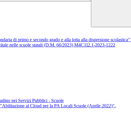
econdaria di primo e secondo grado e alla lotta alla dispersione scol
igitale nelle scuole statali (D.M. 66/2023) M4C1I2.1-2023-1222
ino nei Servizi Pubblici - Scuole
bilitazione al Cloud per la PA Locali Scuole (Aprile 2022)".