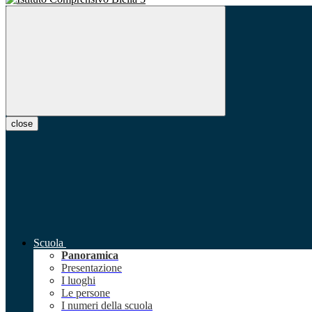
close
Scuola
Panoramica
Presentazione
I luoghi
Le persone
I numeri della scuola