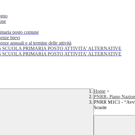
egno
mune
primaria posto comune
lenze brevi
nze annuali e al termine delle attività
25 SCUOLA PRIMARIA POSTO ATTIVITA' ALTERNATIVE
25 SCUOLA PRIMARIA POSTO ATTIVITA' ALTERNATIVE
Home
>
PNRR- Piano Nazional
PNRR M1C1 - “Avviso 
Scuole