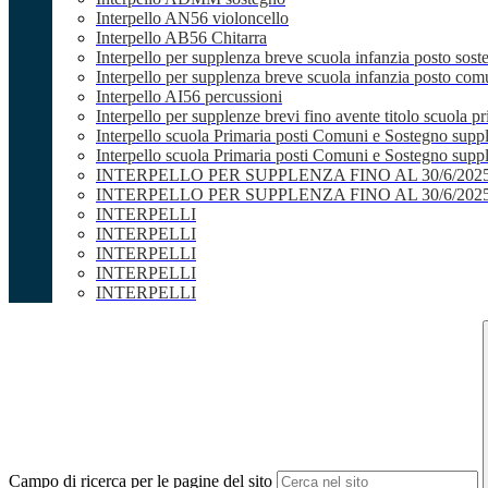
Interpello AN56 violoncello
Interpello AB56 Chitarra
Interpello per supplenza breve scuola infanzia posto sost
Interpello per supplenza breve scuola infanzia posto co
Interpello AI56 percussioni
Interpello per supplenze brevi fino avente titolo scuola 
Interpello scuola Primaria posti Comuni e Sostegno supp
Interpello scuola Primaria posti Comuni e Sostegno supple
INTERPELLO PER SUPPLENZA FINO AL 30/6/20
INTERPELLO PER SUPPLENZA FINO AL 30/6/20
INTERPELLI
INTERPELLI
INTERPELLI
INTERPELLI
INTERPELLI
Campo di ricerca per le pagine del sito