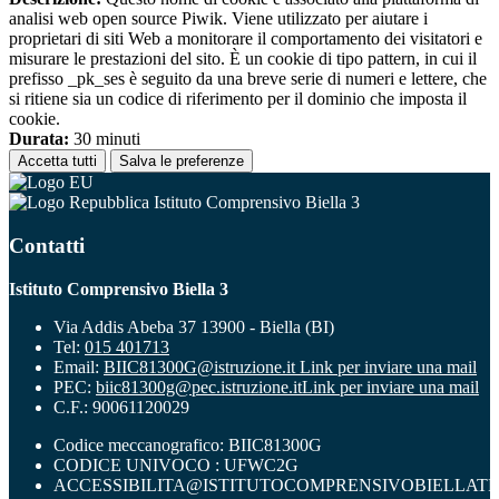
analisi web open source Piwik. Viene utilizzato per aiutare i
proprietari di siti Web a monitorare il comportamento dei visitatori e
misurare le prestazioni del sito. È un cookie di tipo pattern, in cui il
prefisso _pk_ses è seguito da una breve serie di numeri e lettere, che
si ritiene sia un codice di riferimento per il dominio che imposta il
cookie.
Durata:
30 minuti
Accetta tutti
Salva le preferenze
Istituto Comprensivo Biella 3
Contatti
Istituto Comprensivo Biella 3
Via Addis Abeba 37 13900 - Biella (BI)
Tel:
015 401713
Email:
BIIC81300G@istruzione.it
Link per inviare una mail
PEC:
biic81300g@pec.istruzione.it
Link per inviare una mail
C.F.: 90061120029
Codice meccanografico: BIIC81300G
CODICE UNIVOCO : UFWC2G
ACCESSIBILITA@ISTITUTOCOMPRENSIVOBIELLATR