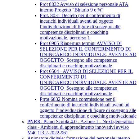
Prot 8832 Avviso di selezione personale ATA
interno Progetto “Binario 9 e ¾”
Prot. 8031 Decreto per il conferimento di
incarichi individuali aventi ad oggetto
l’individuazione di figure di sostegno alle
competenze disciplinari e coaching
motivazionale, percorso 1
Prot 6905 Riapertura termini AVVISO DI
SELEZIONE PER IL CONFERIMENTO DI
UNINCARICO INDIVIDUALE, AVENTE AD
OGGETTO Sostegno alle competenze
disciplinari e coaching motivazionale
Prot 6504 - AVVISO DI SELEZIONE PER IL
CONFERIMENTO DI
UNINCARICO INDIVIDUALE, AVENTE AD
OGGETTO Sostegno alle competenze
disciplinari e coaching motivazionale
Prrot 6832 Nomina commissione per il
conferimento di incarichi individuali aventi ad
oggetto l’individuazione di figure di sostegno alle
competenze disciplinari e coaching motivazionale
PNRR- Piano Scuola 4.0 - Azione 1 - Next generation
class - Ambienti di apprendimento innovativi avviso
M4C1I3.2-2022-961
Animatore digitale: formazione del personale interno