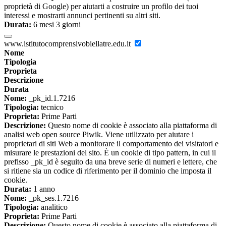
proprietà di Google) per aiutarti a costruire un profilo dei tuoi
interessi e mostrarti annunci pertinenti su altri siti.
Durata:
6 mesi 3 giorni
www.istitutocomprensivobiellatre.edu.it
Nome
Tipologia
Proprieta
Descrizione
Durata
Nome:
_pk_id.1.7216
Tipologia:
tecnico
Proprieta:
Prime Parti
Descrizione:
Questo nome di cookie è associato alla piattaforma di
analisi web open source Piwik. Viene utilizzato per aiutare i
proprietari di siti Web a monitorare il comportamento dei visitatori e
misurare le prestazioni del sito. È un cookie di tipo pattern, in cui il
prefisso _pk_id è seguito da una breve serie di numeri e lettere, che
si ritiene sia un codice di riferimento per il dominio che imposta il
cookie.
Durata:
1 anno
Nome:
_pk_ses.1.7216
Tipologia:
analitico
Proprieta:
Prime Parti
Descrizione:
Questo nome di cookie è associato alla piattaforma di