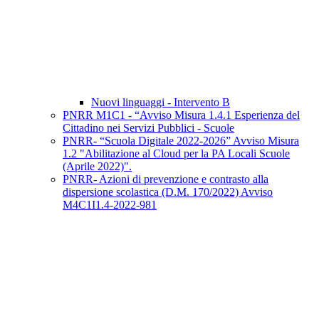
Nuovi linguaggi - Intervento B
PNRR M1C1 - “Avviso Misura 1.4.1 Esperienza del
Cittadino nei Servizi Pubblici - Scuole
PNRR- “Scuola Digitale 2022-2026” Avviso Misura
1.2 "Abilitazione al Cloud per la PA Locali Scuole
(Aprile 2022)".
PNRR- Azioni di prevenzione e contrasto alla
dispersione scolastica (D.M. 170/2022) Avviso
M4C1I1.4-2022-981