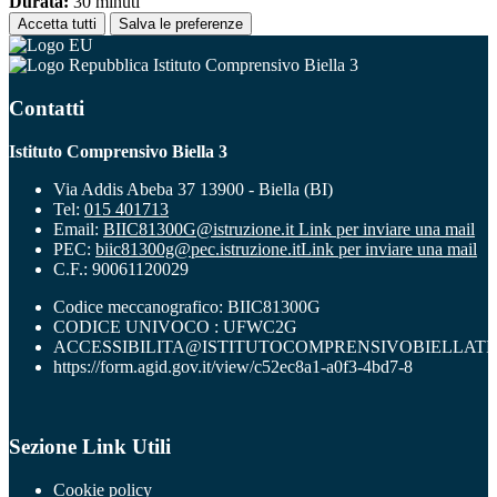
Durata:
30 minuti
Accetta tutti
Salva le preferenze
Istituto Comprensivo Biella 3
Contatti
Istituto Comprensivo Biella 3
Via Addis Abeba 37 13900 - Biella (BI)
Tel:
015 401713
Email:
BIIC81300G@istruzione.it
Link per inviare una mail
PEC:
biic81300g@pec.istruzione.it
Link per inviare una mail
C.F.: 90061120029
Codice meccanografico: BIIC81300G
CODICE UNIVOCO : UFWC2G
ACCESSIBILITA@ISTITUTOCOMPRENSIVOBIELLATR
https://form.agid.gov.it/view/c52ec8a1-a0f3-4bd7-8
Sezione Link Utili
Cookie policy