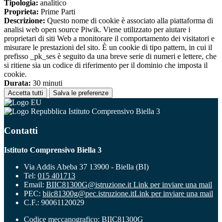
Tipologia:
analitico
Proprieta:
Prime Parti
Descrizione:
Questo nome di cookie è associato alla piattaforma di
analisi web open source Piwik. Viene utilizzato per aiutare i
proprietari di siti Web a monitorare il comportamento dei visitatori e
misurare le prestazioni del sito. È un cookie di tipo pattern, in cui il
prefisso _pk_ses è seguito da una breve serie di numeri e lettere, che
si ritiene sia un codice di riferimento per il dominio che imposta il
cookie.
Durata:
30 minuti
Accetta tutti
Salva le preferenze
Istituto Comprensivo Biella 3
Contatti
Istituto Comprensivo Biella 3
Via Addis Abeba 37 13900 - Biella (BI)
Tel:
015 401713
Email:
BIIC81300G@istruzione.it
Link per inviare una mail
PEC:
biic81300g@pec.istruzione.it
Link per inviare una mail
C.F.: 90061120029
Codice meccanografico: BIIC81300G