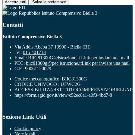
Accetta tutti
Salva le preferenze
Istituto Comprensivo Biella 3
Contatti
Istituto Comprensivo Biella 3
Via Addis Abeba 37 13900 - Biella (BI)
Tel:
015 401713
Email:
BIIC81300G@istruzione.it
Link per inviare una mail
PEC:
biic81300g@pec.istruzione.it
Link per inviare una mail
C.F.: 90061120029
Codice meccanografico: BIIC81300G
CODICE UNIVOCO : UFWC2G
ACCESSIBILITA@ISTITUTOCOMPRENSIVOBIELLATR
https://form.agid.gov.it/view/c52ec8a1-a0f3-4bd7-8
Sezione Link Utili
Cookie policy
Note legali