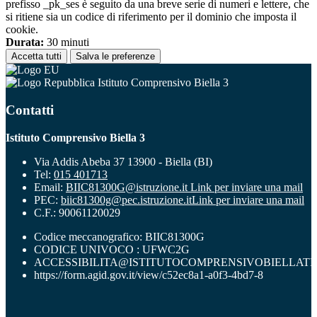
prefisso _pk_ses è seguito da una breve serie di numeri e lettere, che
si ritiene sia un codice di riferimento per il dominio che imposta il
cookie.
Durata:
30 minuti
Accetta tutti
Salva le preferenze
Istituto Comprensivo Biella 3
Contatti
Istituto Comprensivo Biella 3
Via Addis Abeba 37 13900 - Biella (BI)
Tel:
015 401713
Email:
BIIC81300G@istruzione.it
Link per inviare una mail
PEC:
biic81300g@pec.istruzione.it
Link per inviare una mail
C.F.: 90061120029
Codice meccanografico: BIIC81300G
CODICE UNIVOCO : UFWC2G
ACCESSIBILITA@ISTITUTOCOMPRENSIVOBIELLATR
https://form.agid.gov.it/view/c52ec8a1-a0f3-4bd7-8