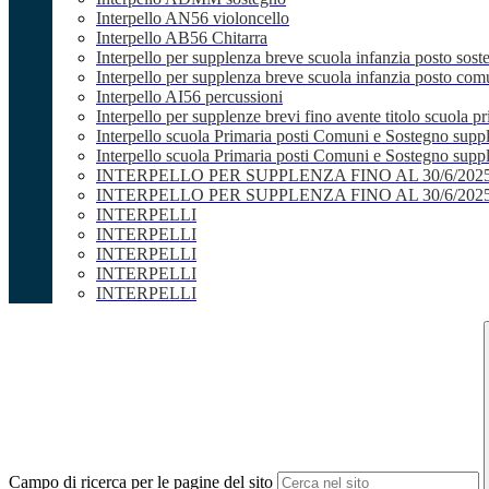
Interpello AN56 violoncello
Interpello AB56 Chitarra
Interpello per supplenza breve scuola infanzia posto sost
Interpello per supplenza breve scuola infanzia posto co
Interpello AI56 percussioni
Interpello per supplenze brevi fino avente titolo scuola 
Interpello scuola Primaria posti Comuni e Sostegno supp
Interpello scuola Primaria posti Comuni e Sostegno supple
INTERPELLO PER SUPPLENZA FINO AL 30/6/20
INTERPELLO PER SUPPLENZA FINO AL 30/6/20
INTERPELLI
INTERPELLI
INTERPELLI
INTERPELLI
INTERPELLI
Campo di ricerca per le pagine del sito