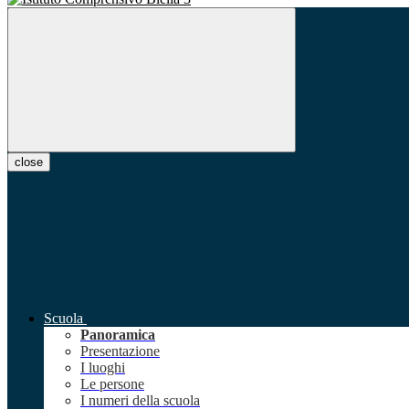
close
Scuola
Panoramica
Presentazione
I luoghi
Le persone
I numeri della scuola