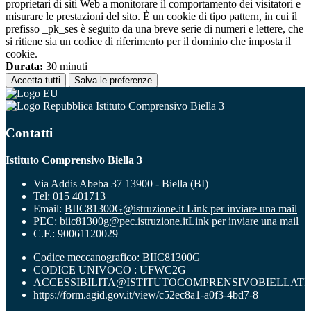
proprietari di siti Web a monitorare il comportamento dei visitatori e
misurare le prestazioni del sito. È un cookie di tipo pattern, in cui il
prefisso _pk_ses è seguito da una breve serie di numeri e lettere, che
si ritiene sia un codice di riferimento per il dominio che imposta il
cookie.
Durata:
30 minuti
Accetta tutti
Salva le preferenze
Istituto Comprensivo Biella 3
Contatti
Istituto Comprensivo Biella 3
Via Addis Abeba 37 13900 - Biella (BI)
Tel:
015 401713
Email:
BIIC81300G@istruzione.it
Link per inviare una mail
PEC:
biic81300g@pec.istruzione.it
Link per inviare una mail
C.F.: 90061120029
Codice meccanografico: BIIC81300G
CODICE UNIVOCO : UFWC2G
ACCESSIBILITA@ISTITUTOCOMPRENSIVOBIELLATR
https://form.agid.gov.it/view/c52ec8a1-a0f3-4bd7-8