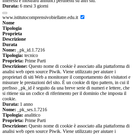
interessi e mostrarti annunci pertinenti su altri siti.
Durata:
6 mesi 3 giorni
www.istitutocomprensivobiellatre.edu.it
Nome
Tipologia
Proprieta
Descrizione
Durata
Nome:
_pk_id.1.7216
Tipologia:
tecnico
Proprieta:
Prime Parti
Descrizione:
Questo nome di cookie è associato alla piattaforma di
analisi web open source Piwik. Viene utilizzato per aiutare i
proprietari di siti Web a monitorare il comportamento dei visitatori e
misurare le prestazioni del sito. È un cookie di tipo pattern, in cui il
prefisso _pk_id è seguito da una breve serie di numeri e lettere, che
si ritiene sia un codice di riferimento per il dominio che imposta il
cookie.
Durata:
1 anno
Nome:
_pk_ses.1.7216
Tipologia:
analitico
Proprieta:
Prime Parti
Descrizione:
Questo nome di cookie è associato alla piattaforma di
analisi web open source Piwik. Viene utilizzato per aiutare i