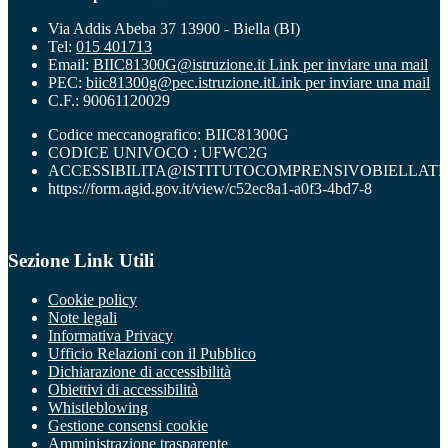
Via Addis Abeba 37 13900 - Biella (BI)
Tel:
015 401713
Email:
BIIC81300G@istruzione.it
Link per inviare una mail
PEC:
biic81300g@pec.istruzione.it
Link per inviare una mail
C.F.: 90061120029
Codice meccanografico: BIIC81300G
CODICE UNIVOCO : UFWC2G
ACCESSIBILITA@ISTITUTOCOMPRENSIVOBIELLATR
https://form.agid.gov.it/view/c52ec8a1-a0f3-4bd7-8
Sezione Link Utili
Cookie policy
Note legali
Informativa Privacy
Ufficio Relazioni con il Pubblico
Dichiarazione di accessibilità
Obiettivi di accessibilità
Whistleblowing
Gestione consensi cookie
Amministrazione trasparente