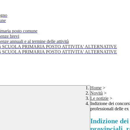
egno
mune
primaria posto comune
lenze brevi
nze annuali e al termine delle attività
25 SCUOLA PRIMARIA POSTO ATTIVITA' ALTERNATIVE
25 SCUOLA PRIMARIA POSTO ATTIVITA' ALTERNATIVE
Home
>
Novità
>
Le notizie
>
Indizione dei concorsi p
professionali delle e
Indizione dei 
provinciali, r