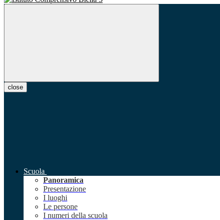
close
Scuola
Panoramica
Presentazione
I luoghi
Le persone
I numeri della scuola