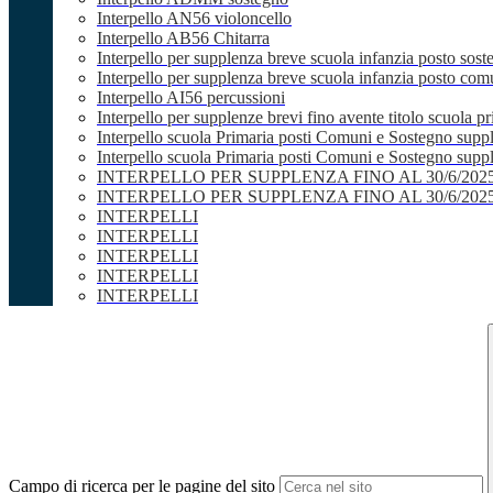
Interpello AN56 violoncello
Interpello AB56 Chitarra
Interpello per supplenza breve scuola infanzia posto sost
Interpello per supplenza breve scuola infanzia posto co
Interpello AI56 percussioni
Interpello per supplenze brevi fino avente titolo scuola 
Interpello scuola Primaria posti Comuni e Sostegno supp
Interpello scuola Primaria posti Comuni e Sostegno supple
INTERPELLO PER SUPPLENZA FINO AL 30/6/20
INTERPELLO PER SUPPLENZA FINO AL 30/6/20
INTERPELLI
INTERPELLI
INTERPELLI
INTERPELLI
INTERPELLI
Campo di ricerca per le pagine del sito