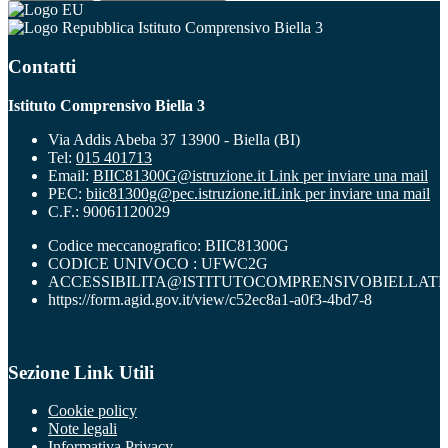
Istituto Comprensivo Biella 3
Contatti
Istituto Comprensivo Biella 3
Via Addis Abeba 37 13900 - Biella (BI)
Tel:
015 401713
Email:
BIIC81300G@istruzione.it
Link per inviare una mail
PEC:
biic81300g@pec.istruzione.it
Link per inviare una mail
C.F.: 90061120029
Codice meccanografico: BIIC81300G
CODICE UNIVOCO : UFWC2G
ACCESSIBILITA@ISTITUTOCOMPRENSIVOBIELLATR
https://form.agid.gov.it/view/c52ec8a1-a0f3-4bd7-8
Sezione Link Utili
Cookie policy
Note legali
Informativa Privacy