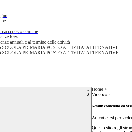
egno
mune
primaria posto comune
lenze brevi
nze annuali e al termine delle attività
25 SCUOLA PRIMARIA POSTO ATTIVITA' ALTERNATIVE
25 SCUOLA PRIMARIA POSTO ATTIVITA' ALTERNATIVE
Home
>
Videocorsi
Nessun contenuto da vis
Autenticarsi per vede
Questo sito o gli stru