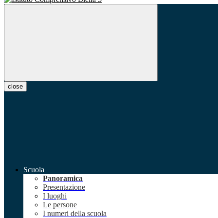
close
Scuola
Panoramica
Presentazione
I luoghi
Le persone
I numeri della scuola