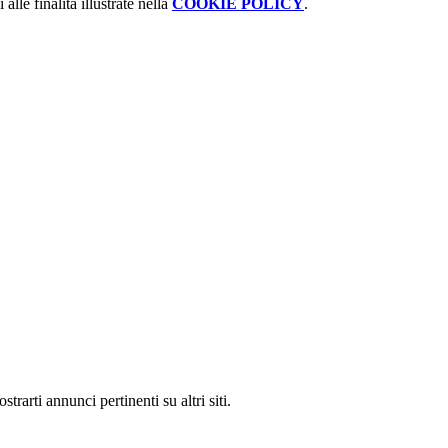
alle finalità illustrate nella
COOKIE POLICY
.
rarti annunci pertinenti su altri siti.