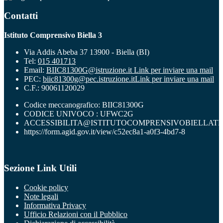
Contatti
Istituto Comprensivo Biella 3
Via Addis Abeba 37 13900 - Biella (BI)
Tel:
015 401713
Email:
BIIC81300G@istruzione.it
Link per inviare una mail
PEC:
biic81300g@pec.istruzione.it
Link per inviare una mail
C.F.: 90061120029
Codice meccanografico: BIIC81300G
CODICE UNIVOCO : UFWC2G
ACCESSIBILITA@ISTITUTOCOMPRENSIVOBIELLATR
https://form.agid.gov.it/view/c52ec8a1-a0f3-4bd7-8
Sezione Link Utili
Cookie policy
Note legali
Informativa Privacy
Ufficio Relazioni con il Pubblico