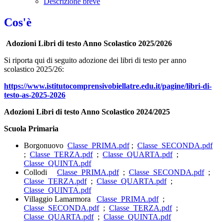
Descrizione breve
Cos'è
Adozioni Libri di testo Anno Scolastico 2025/2026
Si riporta qui di seguito adozione dei libri di testo per anno
scolastico 2025/26:
https://www.istitutocomprensivobiellatre.edu.it/pagine/libri-di-
testo-as-2025-2026
Adozioni Libri di testo Anno Scolastico 2024/2025
Scuola Primaria
Borgonuovo
Classe_PRIMA.pdf
;
Classe_SECONDA.pdf
;
Classe_TERZA.pdf
;
Classe_QUARTA.pdf
;
Classe_QUINTA.pdf
Collodi
Classe_PRIMA.pdf
;
Classe_SECONDA.pdf
;
Classe_TERZA.pdf
;
Classe_QUARTA.pdf
;
Classe_QUINTA.pdf
Villaggio Lamarmora
Classe_PRIMA.pdf
;
Classe_SECONDA.pdf
;
Classe_TERZA.pdf
;
Classe_QUARTA.pdf
;
Classe_QUINTA.pdf