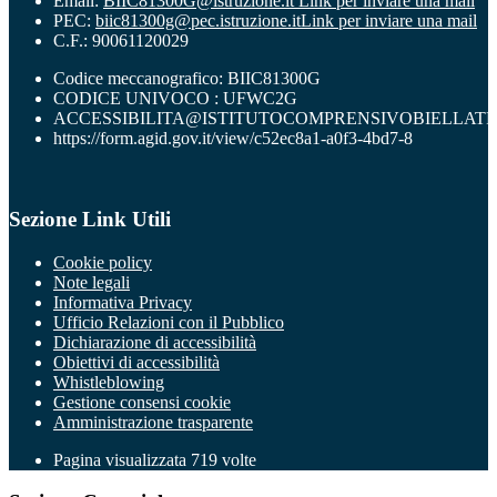
Email:
BIIC81300G@istruzione.it
Link per inviare una mail
PEC:
biic81300g@pec.istruzione.it
Link per inviare una mail
C.F.: 90061120029
Codice meccanografico: BIIC81300G
CODICE UNIVOCO : UFWC2G
ACCESSIBILITA@ISTITUTOCOMPRENSIVOBIELLATR
https://form.agid.gov.it/view/c52ec8a1-a0f3-4bd7-8
Sezione Link Utili
Cookie policy
Note legali
Informativa Privacy
Ufficio Relazioni con il Pubblico
Dichiarazione di accessibilità
Obiettivi di accessibilità
Whistleblowing
Gestione consensi cookie
Amministrazione trasparente
Pagina visualizzata
719
volte