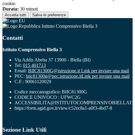
cookie.
Durata:
30 minuti
Accetta tutti
Salva le preferenze
Istituto Comprensivo Biella 3
Contatti
Istituto Comprensivo Biella 3
Via Addis Abeba 37 13900 - Biella (BI)
Tel:
015 401713
Email:
BIIC81300G@istruzione.it
Link per inviare una mail
PEC:
biic81300g@pec.istruzione.it
Link per inviare una mail
C.F.: 90061120029
Codice meccanografico: BIIC81300G
CODICE UNIVOCO : UFWC2G
ACCESSIBILITA@ISTITUTOCOMPRENSIVOBIELLATR
https://form.agid.gov.it/view/c52ec8a1-a0f3-4bd7-8
Sezione Link Utili