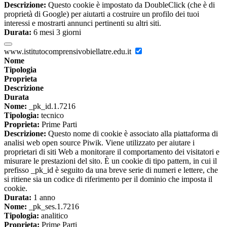
Descrizione:
Questo cookie è impostato da DoubleClick (che è di
proprietà di Google) per aiutarti a costruire un profilo dei tuoi
interessi e mostrarti annunci pertinenti su altri siti.
Durata:
6 mesi 3 giorni
www.istitutocomprensivobiellatre.edu.it
Nome
Tipologia
Proprieta
Descrizione
Durata
Nome:
_pk_id.1.7216
Tipologia:
tecnico
Proprieta:
Prime Parti
Descrizione:
Questo nome di cookie è associato alla piattaforma di
analisi web open source Piwik. Viene utilizzato per aiutare i
proprietari di siti Web a monitorare il comportamento dei visitatori e
misurare le prestazioni del sito. È un cookie di tipo pattern, in cui il
prefisso _pk_id è seguito da una breve serie di numeri e lettere, che
si ritiene sia un codice di riferimento per il dominio che imposta il
cookie.
Durata:
1 anno
Nome:
_pk_ses.1.7216
Tipologia:
analitico
Proprieta:
Prime Parti