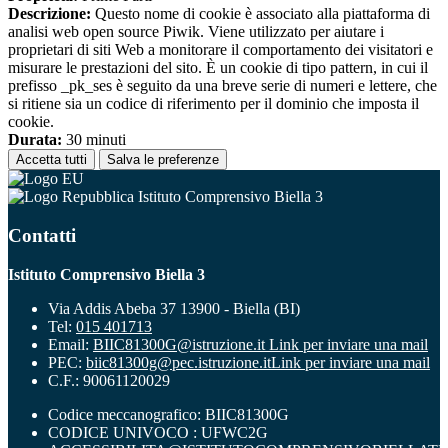
Descrizione:
Questo nome di cookie è associato alla piattaforma di
analisi web open source Piwik. Viene utilizzato per aiutare i
proprietari di siti Web a monitorare il comportamento dei visitatori e
misurare le prestazioni del sito. È un cookie di tipo pattern, in cui il
prefisso _pk_ses è seguito da una breve serie di numeri e lettere, che
si ritiene sia un codice di riferimento per il dominio che imposta il
cookie.
Durata:
30 minuti
Accetta tutti
Salva le preferenze
Istituto Comprensivo Biella 3
Contatti
Istituto Comprensivo Biella 3
Via Addis Abeba 37 13900 - Biella (BI)
Tel:
015 401713
Email:
BIIC81300G@istruzione.it
Link per inviare una mail
PEC:
biic81300g@pec.istruzione.it
Link per inviare una mail
C.F.: 90061120029
Codice meccanografico: BIIC81300G
CODICE UNIVOCO : UFWC2G