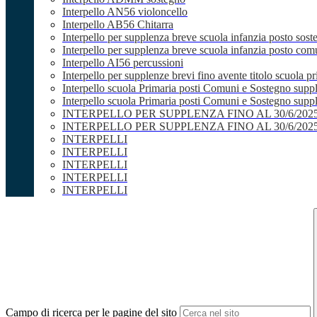
Interpello AN56 violoncello
Interpello AB56 Chitarra
Interpello per supplenza breve scuola infanzia posto sost
Interpello per supplenza breve scuola infanzia posto co
Interpello AI56 percussioni
Interpello per supplenze brevi fino avente titolo scuola 
Interpello scuola Primaria posti Comuni e Sostegno supp
Interpello scuola Primaria posti Comuni e Sostegno supple
INTERPELLO PER SUPPLENZA FINO AL 30/6/20
INTERPELLO PER SUPPLENZA FINO AL 30/6/20
INTERPELLI
INTERPELLI
INTERPELLI
INTERPELLI
INTERPELLI
Campo di ricerca per le pagine del sito