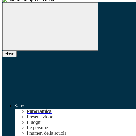
close
Scuola
Panoramica
Presentazione
I luoghi
Le persone
I numeri della scuola