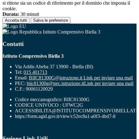
si ritiene sia un codice di riferimento per il dominio che imposta il
cookie.
Durata:
30 minuti
Accetta tutti
Salva le preferenze
Istituto Comprensivo Biella 3
Contatti
Istituto Comprensivo Biella 3
Via Addis Abeba 37 13900 - Biella (BI)
Tel:
015 401713
Email:
BIIC81300G@istruzione.it
Link per inviare una mail
PEC:
biic81300g@pec.istruzione.it
Link per inviare una mail
C.F.: 90061120029
Codice meccanografico: BIIC81300G
CODICE UNIVOCO : UFWC2G
ACCESSIBILITA@ISTITUTOCOMPRENSIVOBIELLATR
https://form.agid.gov.it/view/c52ec8a1-a0f3-4bd7-8
Sezione Link Utili