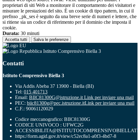
proprietari di siti Web a monitorare il comportamento dei visitatori e
misurare le prestazioni del sito. È un cookie di tipo pattern, in cui il
prefisso _pk_ses è seguito da una breve serie di numeri e lettere, che
si ritiene sia un codice di riferimento per il dominio che imposta il
cookie.
Durata:
30 minuti
Accetta tutti
Salva le preferenze
Istituto Comprensivo Biella 3
Contatti
Istituto Comprensivo Biella 3
Via Addis Abeba 37 13900 - Biella (BI)
Tel:
015 401713
Email:
BIIC81300G@istruzione.it
Link per inviare una mail
PEC:
biic81300g@pec.istruzione.it
Link per inviare una mail
C.F.: 90061120029
Codice meccanografico: BIIC81300G
CODICE UNIVOCO : UFWC2G
ACCESSIBILITA@ISTITUTOCOMPRENSIVOBIELLATR
https://form.agid.gov.it/view/c52ec8a1-a0f3-4bd7-8