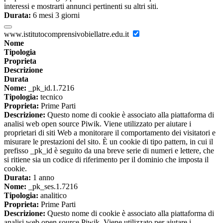
interessi e mostrarti annunci pertinenti su altri siti.
Durata:
6 mesi 3 giorni
www.istitutocomprensivobiellatre.edu.it
Nome
Tipologia
Proprieta
Descrizione
Durata
Nome:
_pk_id.1.7216
Tipologia:
tecnico
Proprieta:
Prime Parti
Descrizione:
Questo nome di cookie è associato alla piattaforma di
analisi web open source Piwik. Viene utilizzato per aiutare i
proprietari di siti Web a monitorare il comportamento dei visitatori e
misurare le prestazioni del sito. È un cookie di tipo pattern, in cui il
prefisso _pk_id è seguito da una breve serie di numeri e lettere, che
si ritiene sia un codice di riferimento per il dominio che imposta il
cookie.
Durata:
1 anno
Nome:
_pk_ses.1.7216
Tipologia:
analitico
Proprieta:
Prime Parti
Descrizione:
Questo nome di cookie è associato alla piattaforma di
analisi web open source Piwik. Viene utilizzato per aiutare i